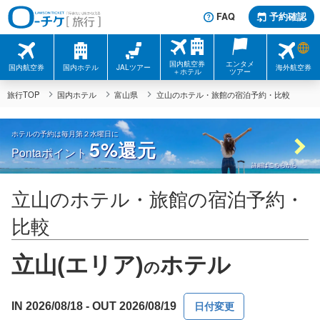
FAQ
予約確認
国内航空券
エンタメ
国内航空券
国内ホテル
JALツアー
海外航空券
＋ホテル
ツアー
旅行TOP
国内ホテル
富山県
立山のホテル・旅館の宿泊予約・比較
ホテルの予約は毎月第２水曜日に
5%
還元
Pontaポイント
詳細はこちらから
立山のホテル・旅館の宿泊予約・
比較
立山(エリア)