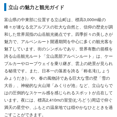
立山 の魅力と観光ガイド
富山県の中東部に位置する立山町は、標高3,000m級の
峰々が連なる北アルプスの壮大な自然と、信仰の歴史が調
和した世界屈指の山岳観光拠点です。四季折々の美しさが
魅力で、アルペンルート開通期間を中心に多くの観光客を
魅了しています。街のシンボルであり、世界有数の規模を
誇る山岳観光ルート「立山黒部アルペンルート」は、ケー
ブルカーやロープウェイを乗り継ぎ、雲上の絶景が見られ
る秘境です。また、日本一の落差を誇る「称名滝(しょう
みょうだき)」や、春の風物詩である巨大な雪の壁「雪の
大谷」、神秘的な火山湖「みくりが池」など、立山ならで
はの圧倒的なスケール感を感じられるスポットが点在して
います。夜には、標高2,410mの室堂(むろどう)周辺で仰ぐ
満天の星空や、ふもとの温泉地では穏やかなひとときを過
ごすことができます。