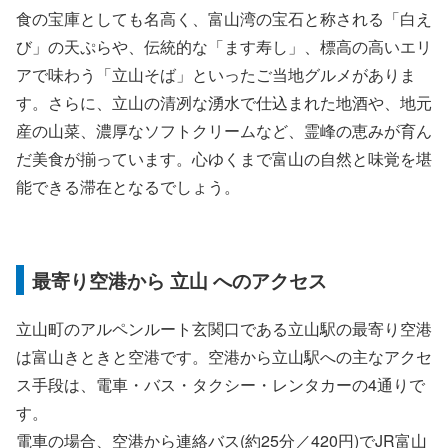
食の宝庫としても名高く、富山湾の宝石と称される「白え
び」の天ぷらや、伝統的な「ます寿し」、標高の高いエリ
アで味わう「立山そば」といったご当地グルメがありま
す。さらに、立山の清冽な湧水で仕込まれた地酒や、地元
産の山菜、濃厚なソフトクリームなど、霊峰の恵みが育ん
だ美食が揃っています。心ゆくまで富山の自然と味覚を堪
能できる滞在となるでしょう。
最寄り空港から 立山 へのアクセス
立山町のアルペンルート玄関口である立山駅の最寄り空港
は富山きときと空港です。空港から立山駅への主なアクセ
ス手段は、電車・バス・タクシー・レンタカーの4通りで
す。
電車の場合、空港から連絡バス(約25分／420円)でJR富山