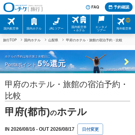
FAQ
予約確認
国内航空券
エンタメ
国内航空券
国内ホテル
JALツアー
海外航空券
＋ホテル
ツアー
旅行TOP
国内ホテル
山梨県
甲府のホテル・旅館の宿泊予約・比較
ホテルの予約は毎月第２水曜日に
5%
還元
Pontaポイント
詳細はこちらから
甲府のホテル・旅館の宿泊予約・
比較
甲府(都市)