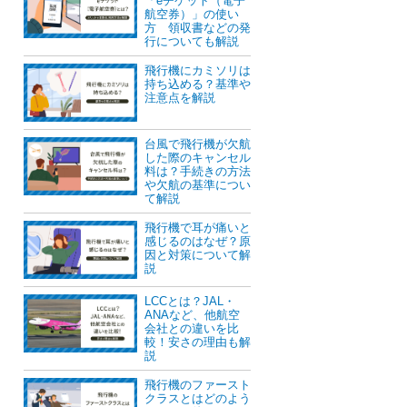
「eチケット（電子
航空券）」の使い
方 領収書などの発
行についても解説
飛行機にカミソリは
持ち込める？基準や
注意点を解説
台風で飛行機が欠航
した際のキャンセル
料は？手続きの方法
や欠航の基準につい
て解説
飛行機で耳が痛いと
感じるのはなぜ？原
因と対策について解
説
LCCとは？JAL・
ANAなど、他航空
会社との違いを比
較！安さの理由も解
説
飛行機のファースト
クラスとはどのよう