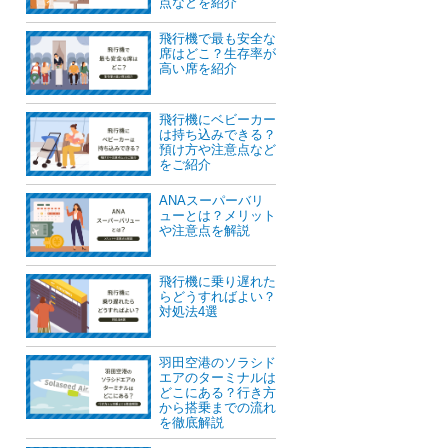
点などを紹介
飛行機で最も安全な
席はどこ？生存率が
高い席を紹介
飛行機にベビーカー
は持ち込みできる？
預け方や注意点など
をご紹介
ANAスーパーバリ
ューとは？メリット
や注意点を解説
飛行機に乗り遅れた
らどうすればよい？
対処法4選
羽田空港のソラシド
エアのターミナルは
どこにある？行き方
から搭乗までの流れ
を徹底解説