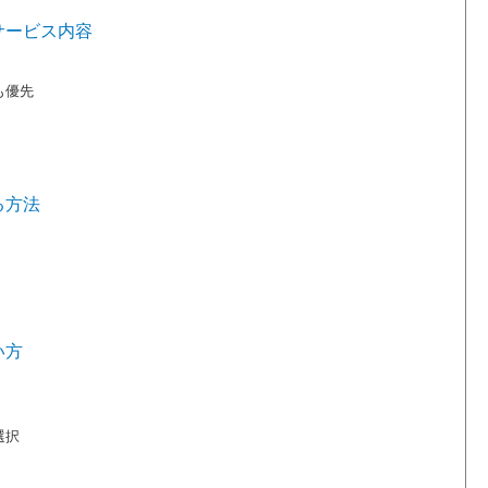
サービス内容
も優先
る方法
い方
選択