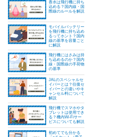
香水は飛行機に持ち
込める？国内線・国
際線のルールを解説
モバイルバッテリー
を飛行機に持ち込め
るってホント？国内
線の基準を容量ごと
に解説
飛行機にはさみは持
ち込めるのか？国内
線・国際線の手荷物
の基準
JALのスペシャルセ
イバーとは？往復セ
イバーとの違いやキ
ャンセル料について
解説
飛行機でスマホやタ
ブレットは使用でき
る？機内Wi-Fiサー
ビスについても解説
初めてでも分かる