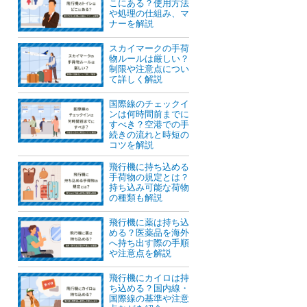
こにある？使用方法
や処理の仕組み、マ
ナーを解説
スカイマークの手荷
物ルールは厳しい？
制限や注意点につい
て詳しく解説
国際線のチェックイ
ンは何時間前までに
すべき？空港での手
続きの流れと時短の
コツを解説
飛行機に持ち込める
手荷物の規定とは？
持ち込み可能な荷物
の種類も解説
飛行機に薬は持ち込
める？医薬品を海外
へ持ち出す際の手順
や注意点を解説
飛行機にカイロは持
ち込める？国内線・
国際線の基準や注意