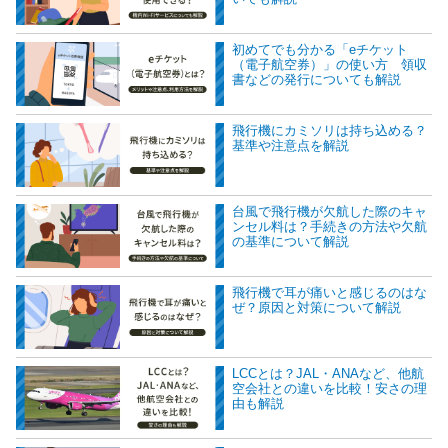
初めてでも分かる「eチケット
（電子航空券）」の使い方 領収
書などの発行についても解説
飛行機にカミソリは持ち込める？
基準や注意点を解説
台風で飛行機が欠航した際のキャ
ンセル料は？手続きの方法や欠航
の基準について解説
飛行機で耳が痛いと感じるのはな
ぜ？原因と対策について解説
LCCとは？JAL・ANAなど、他航
空会社との違いを比較！安さの理
由も解説