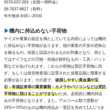
0570-037-283（全国一律料金）
06-7637-8817（有料）
年中無休 8:00～20:00
機内に持込めない手荷物
サイズや重量の規定を満たしていても内容によっては機内
に持込めない手荷物があります。他の乗客の不安や恐怖心
を煽るもの、凶器と誤認されるものが対象となり、例とし
てはナイフなどの刃物・先端が鋭利なもの・工具・バット
類などがあげられます。これらの荷物は受託手荷物に回
す、もしくは保安検査場に設置された放棄品箱に廃棄する
必要があります。その逆で、
破損しやすい貴金属や宝
石・有価証券等の重要書類・カメラやパソコンなどは受託
手荷物に預けることができない
ため、必然的に機内持込
みの手荷物となります。また、アルコール類で度数が
24%〜70%のものは機内持込み・受託を含めて1人につき