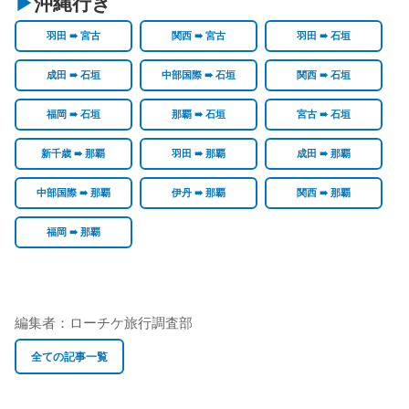
沖縄行き
羽田 ➠ 宮古
関西 ➠ 宮古
羽田 ➠ 石垣
成田 ➠ 石垣
中部国際 ➠ 石垣
関西 ➠ 石垣
福岡 ➠ 石垣
那覇 ➠ 石垣
宮古 ➠ 石垣
新千歳 ➠ 那覇
羽田 ➠ 那覇
成田 ➠ 那覇
中部国際 ➠ 那覇
伊丹 ➠ 那覇
関西 ➠ 那覇
福岡 ➠ 那覇
編集者：
ローチケ旅行調査部
全ての記事一覧