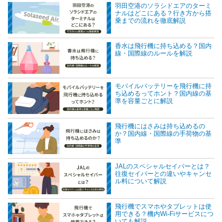
羽田空港のソラシドエアのターミ
ナルはどこにある？行き方から搭
乗までの流れを徹底解説
香水は飛行機に持ち込める？国内
線・国際線のルールを解説
モバイルバッテリーを飛行機に持
ち込めるってホント？国内線の基
準を容量ごとに解説
飛行機にはさみは持ち込めるの
か？国内線・国際線の手荷物の基
準
JALのスペシャルセイバーとは？
往復セイバーとの違いやキャンセ
ル料について解説
飛行機でスマホやタブレットは使
用できる？機内Wi-Fiサービスにつ
いても解説