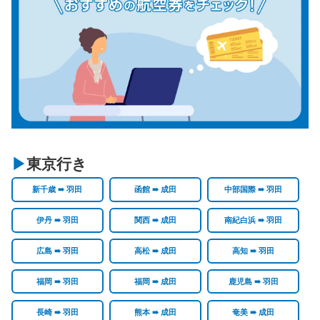
東京行き
新千歳 ➠ 羽田
函館 ➠ 成田
中部国際 ➠ 羽田
伊丹 ➠ 羽田
関西 ➠ 成田
南紀白浜 ➠ 羽田
広島 ➠ 羽田
高松 ➠ 成田
高知 ➠ 羽田
福岡 ➠ 羽田
福岡 ➠ 成田
鹿児島 ➠ 羽田
長崎 ➠ 羽田
熊本 ➠ 成田
奄美 ➠ 成田