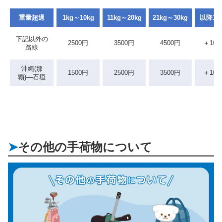
重量超過
1kg～10kg
11kg～20kg
21kg～30kg
以降10
下記以外の
2500円
3500円
4500円
＋100
路線
沖縄(那
1500円
2500円
3500円
＋100
覇)―石垣
その他の手荷物について