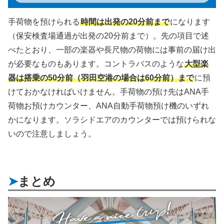
手荷物を預けられる
時間は出発の20分前まで
になります
（保安検査場通過が出発の20分前まで）。先の項目で述
べたとおり、一部の楽器や長尺物の荷物には事前の届け出
が必要なものもあります。コントラバスのような
大型楽
器は搭乗の50分前（羽田空港の場合は60分前）まで
に預
けておかなければいけません。手荷物の預け先はANA手
荷物お預けカウンター、ANA自動手荷物預け機のいずれ
かになります。ソラシドエアのカウンターでは預けられな
いので注意しましょう。
まとめ