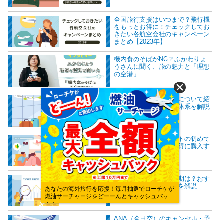
全国旅行支援はいつまで？飛行機
をもっとお得に！チェックしてお
きたい各航空会社のキャンペーン
まとめ【2023年】
機内食のそばがNG？ふかわりょ
うさんに聞く、旅の魅力と「理想
の空港」
ソラシドエアの手荷物について紹
介！サイズ制限や料金体系を解説
航空券・飛行機チケットの初めて
でも安心の買い方・お得に購入す
る方法
航空券を安く買える時期は？おす
すめの時期と購入方法を解説
あなたの海外旅行を応援！毎月抽選でローチケが
燃油サーチャージをどーーんとキャッシュバッ
ク！
ANA（全日空）のキャンセル・予