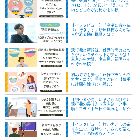
飛行機(航空券)とホテルは「パッ
ク(セット)」が安い？「別々」予
約とどちらがお得かを比較
【インタビュー】「空港に音を録
りに行きます」砂原良徳さんが語
る空港＆飛行機愛とは？
飛行機と新幹線、移動時間はどち
らが早い？チケットが安いのは？
東京から大阪、名古屋、福岡をそ
れぞれ比較！
初めてでも安心！旅行プランの立
て方とコツ、手順をご紹介【慎重
に計画を練りたい派に】
【初心者必見】いまさら聞けない
飛行機の乗り方（国内線）と手
順！フライト当日の流れをご紹介
【インタビュー】旅が力と心の余
裕を生む。森崎ウィンさんが語る
「旅行」の好きなところ