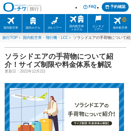
FAQ
予約確認
国内航空券
エンタメ
国内航空券
国内ホテル
JALツアー
海外航空券
＋ホテル
ツアー
旅行TOP
国内航空券・飛行機・LCC
ソラシドエアの手荷物について紹
ソラシドエアの手荷物について紹
介！サイズ制限や料金体系を解説
更新日：
2022年12月2日