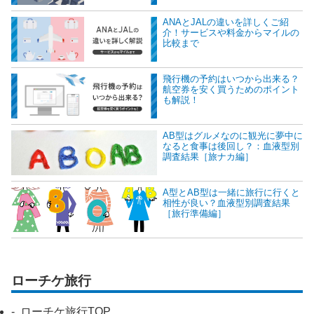
ANAとJALの違いを詳しくご紹
介！サービスや料金からマイルの
比較まで
飛行機の予約はいつから出来る？
航空券を安く買うためのポイント
も解説！
AB型はグルメなのに観光に夢中に
なると食事は後回し？：血液型別
調査結果［旅ナカ編］
A型とAB型は一緒に旅行に行くと
相性が良い？血液型別調査結果
［旅行準備編］
ローチケ旅行
ローチケ旅行TOP