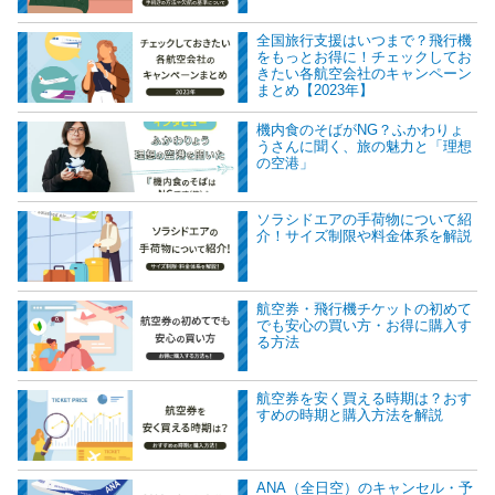
全国旅行支援はいつまで？飛行機
をもっとお得に！チェックしてお
きたい各航空会社のキャンペーン
まとめ【2023年】
機内食のそばがNG？ふかわりょ
うさんに聞く、旅の魅力と「理想
の空港」
ソラシドエアの手荷物について紹
介！サイズ制限や料金体系を解説
航空券・飛行機チケットの初めて
でも安心の買い方・お得に購入す
る方法
航空券を安く買える時期は？おす
すめの時期と購入方法を解説
ANA（全日空）のキャンセル・予