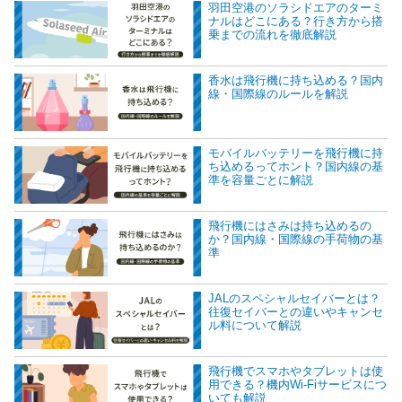
羽田空港のソラシドエアのターミ
ナルはどこにある？行き方から搭
乗までの流れを徹底解説
香水は飛行機に持ち込める？国内
線・国際線のルールを解説
モバイルバッテリーを飛行機に持
ち込めるってホント？国内線の基
準を容量ごとに解説
飛行機にはさみは持ち込めるの
か？国内線・国際線の手荷物の基
準
JALのスペシャルセイバーとは？
往復セイバーとの違いやキャンセ
ル料について解説
飛行機でスマホやタブレットは使
用できる？機内Wi-Fiサービスにつ
いても解説