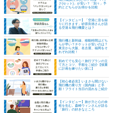
ク(セット)」が安い？「別々」予
約とどちらがお得かを比較
【インタビュー】「空港に音を録
りに行きます」砂原良徳さんが語
る空港＆飛行機愛とは？
飛行機と新幹線、移動時間はどち
らが早い？チケットが安いのは？
東京から大阪、名古屋、福岡をそ
れぞれ比較！
初めてでも安心！旅行プランの立
て方とコツ、手順をご紹介【慎重
に計画を練りたい派に】
【初心者必見】いまさら聞けない
飛行機の乗り方（国内線）と手
順！フライト当日の流れをご紹介
【インタビュー】旅が力と心の余
裕を生む。森崎ウィンさんが語る
「旅行」の好きなところ