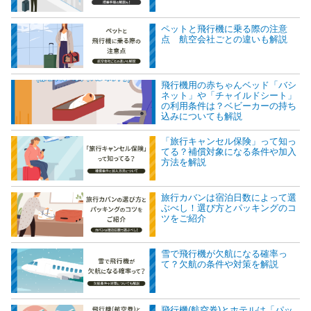
ペットと飛行機に乗る際の注意
点 航空会社ごとの違いも解説
飛行機用の赤ちゃんベッド「バシ
ネット」や「チャイルドシート」
の利用条件は？ベビーカーの持ち
込みについても解説
「旅行キャンセル保険」って知っ
てる？補償対象になる条件や加入
方法を解説
旅行カバンは宿泊日数によって選
ぶべし！選び方とパッキングのコ
ツをご紹介
雪で飛行機が欠航になる確率っ
て？欠航の条件や対策を解説
飛行機(航空券)とホテルは「パッ