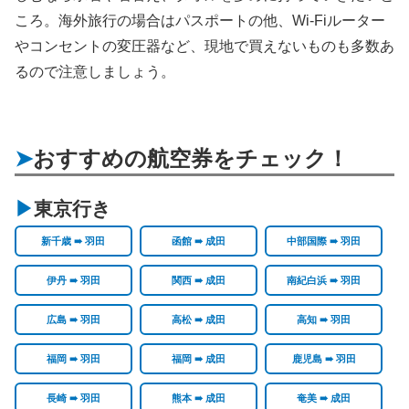
ころ。海外旅行の場合はパスポートの他、Wi-Fiルーター
やコンセントの変圧器など、現地で買えないものも多数あ
るので注意しましょう。
おすすめの航空券をチェック！
東京行き
新千歳 ➠ 羽田
函館 ➠ 成田
中部国際 ➠ 羽田
伊丹 ➠ 羽田
関西 ➠ 成田
南紀白浜 ➠ 羽田
広島 ➠ 羽田
高松 ➠ 成田
高知 ➠ 羽田
福岡 ➠ 羽田
福岡 ➠ 成田
鹿児島 ➠ 羽田
長崎 ➠ 羽田
熊本 ➠ 成田
奄美 ➠ 成田