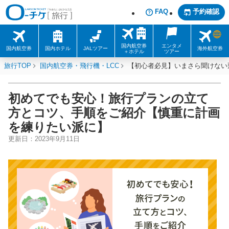
FAQ
予約確認
国内航空券
エンタメ
国内航空券
国内ホテル
JALツアー
海外航空券
＋ホテル
ツアー
旅行TOP
国内航空券・飛行機・LCC
【初心者必見】いまさら聞けない
初めてでも安心！旅行プランの立て
方とコツ、手順をご紹介【慎重に計画
を練りたい派に】
更新日：
2023年9月11日