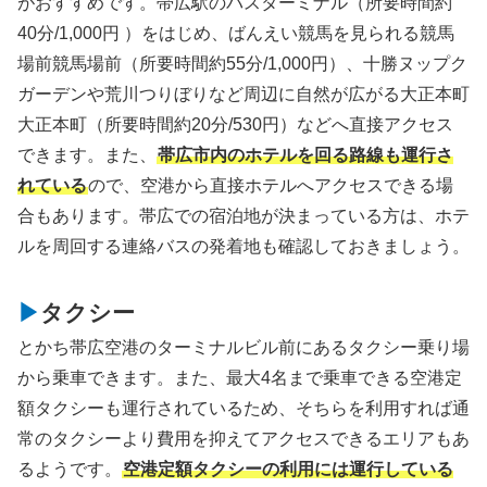
がおすすめです。帯広駅のバスターミナル（所要時間約
40分/1,000円 ）をはじめ、ばんえい競馬を見られる競馬
場前競馬場前（所要時間約55分/1,000円）、十勝ヌップク
ガーデンや荒川つりぼりなど周辺に自然が広がる大正本町
大正本町（所要時間約20分/530円）などへ直接アクセス
できます。また、
帯広市内のホテルを回る路線も運行さ
れている
ので、空港から直接ホテルへアクセスできる場
合もあります。帯広での宿泊地が決まっている方は、ホテ
ルを周回する連絡バスの発着地も確認しておきましょう。
タクシー
とかち帯広空港のターミナルビル前にあるタクシー乗り場
から乗車できます。また、最大4名まで乗車できる空港定
額タクシーも運行されているため、そちらを利用すれば通
常のタクシーより費用を抑えてアクセスできるエリアもあ
るようです。
空港定額タクシーの利用には運行している