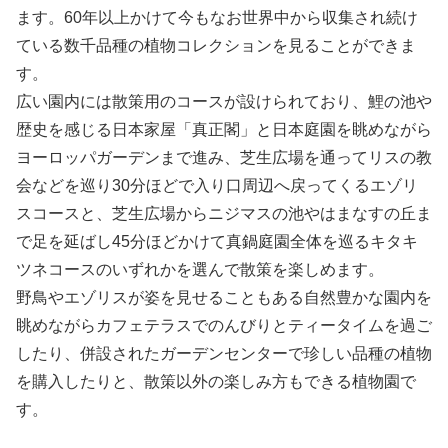
ます。60年以上かけて今もなお世界中から収集され続け
ている数千品種の植物コレクションを見ることができま
す。
広い園内には散策用のコースが設けられており、鯉の池や
歴史を感じる日本家屋「真正閣」と日本庭園を眺めながら
ヨーロッパガーデンまで進み、芝生広場を通ってリスの教
会などを巡り30分ほどで入り口周辺へ戻ってくるエゾリ
スコースと、芝生広場からニジマスの池やはまなすの丘ま
で足を延ばし45分ほどかけて真鍋庭園全体を巡るキタキ
ツネコースのいずれかを選んで散策を楽しめます。
野鳥やエゾリスが姿を見せることもある自然豊かな園内を
眺めながらカフェテラスでのんびりとティータイムを過ご
したり、併設されたガーデンセンターで珍しい品種の植物
を購入したりと、散策以外の楽しみ方もできる植物園で
す。