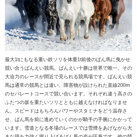
最大1tにもなる重い鉄ソリを体重1t前後のばん馬に曳かせ
競い合うばんえい競馬。ばんえい十勝は世界で唯一、その
大迫力のレースが間近で見られる競馬場です。ばんえい競
馬は通常の競馬とは違い、障害物が設けられた直線200m
のセパレートコースで競い合います。それぞれ違う高さの
ふたつの坂を重たいソリとともに越えなければなりませ
ん。スピードはもちろんパワーやスタミナをどう温存さ
せ、ばん馬を前に進めていくのかが騎手の手腕にかかって
います。雪道となる冬場のレースでは雪煙をあげながら大
きな蹄を力強く蹴り上げるばん馬の姿が圧巻です。他の競