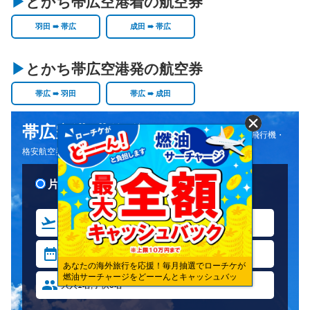
とかち帯広空港着の航空券
羽田 ➠ 帯広
成田 ➠ 帯広
とかち帯広空港発の航空券
帯広 ➠ 羽田
帯広 ➠ 成田
帯広空港(北海道)
帯広空港(北海道)
あなたの海外旅行を応援！毎月抽選でローチケが
燃油サーチャージをどーーんとキャッシュバッ
ク！