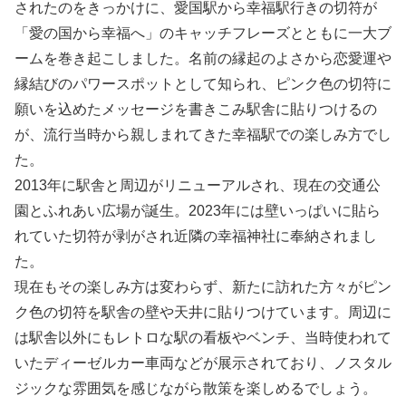
されたのをきっかけに、愛国駅から幸福駅行きの切符が
「愛の国から幸福へ」のキャッチフレーズとともに一大ブ
ームを巻き起こしました。名前の縁起のよさから恋愛運や
縁結びのパワースポットとして知られ、ピンク色の切符に
願いを込めたメッセージを書きこみ駅舎に貼りつけるの
が、流行当時から親しまれてきた幸福駅での楽しみ方でし
た。
2013年に駅舎と周辺がリニューアルされ、現在の交通公
園とふれあい広場が誕生。2023年には壁いっぱいに貼ら
れていた切符が剥がされ近隣の幸福神社に奉納されまし
た。
現在もその楽しみ方は変わらず、新たに訪れた方々がピン
ク色の切符を駅舎の壁や天井に貼りつけています。周辺に
は駅舎以外にもレトロな駅の看板やベンチ、当時使われて
いたディーゼルカー車両などが展示されており、ノスタル
ジックな雰囲気を感じながら散策を楽しめるでしょう。