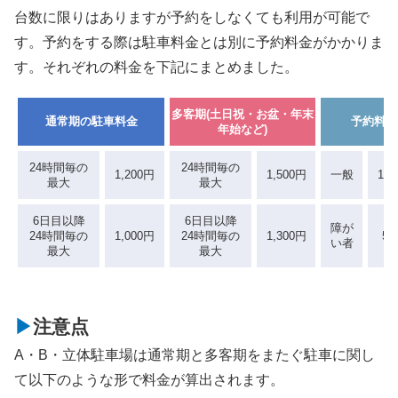
台数に限りはありますが予約をしなくても利用が可能で
す。予約をする際は駐車料金とは別に予約料金がかかりま
す。それぞれの料金を下記にまとめました。
多客期(土日祝・お盆・年末
通常期の駐車料金
予約料金
年始など)
24時間毎の
24時間毎の
1,200円
1,500円
一般
1,0
最大
最大
6日目以降
6日目以降
障が
24時間毎の
1,000円
24時間毎の
1,300円
50
い者
最大
最大
注意点
A・B・立体駐車場は通常期と多客期をまたぐ駐車に関し
て以下のような形で料金が算出されます。