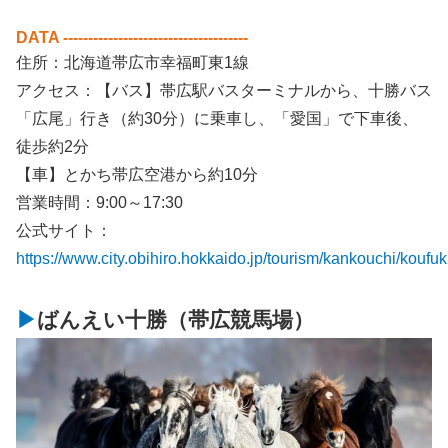
DATA -------------------------------------
住所：北海道帯広市幸福町東1線
アクセス：【バス】帯広駅バスターミナルから、十勝バス
「広尾」行き（約30分）に乗車し、「愛国」で下車後、
徒歩約2分
【車】とかち帯広空港から約10分
営業時間：9:00～17:30
公式サイト：
https://www.city.obihiro.hokkaido.jp/tourism/kankouchi/kouf
ばんえい十勝（帯広競馬場）