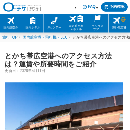
FAQ
予約確認
国内航空券
エンタメ
国内航空券
国内ホテル
JALツアー
海外航空券
＋ホテル
ツアー
旅行TOP
国内航空券・飛行機・LCC
とかち帯広空港へのアクセス方法
とかち帯広空港へのアクセス方法
は？運賃や所要時間をご紹介
更新日：
2026年5月11日