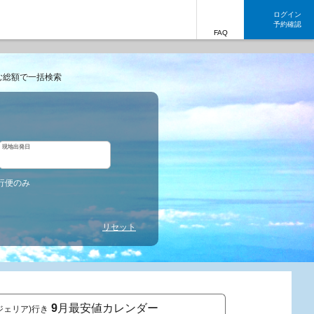
ログイン
予約確認
FAQ
む総額で一括検索
現地出発日
行便のみ
リセット
9
月最安値カレンダー
ジェリア)行き
東京