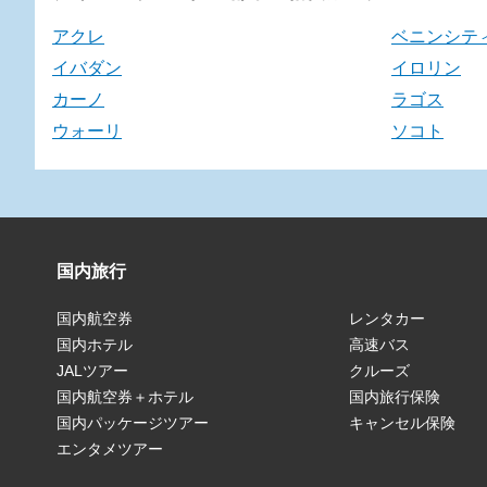
アクレ
ベニンシテ
イバダン
イロリン
カーノ
ラゴス
ウォーリ
ソコト
国内旅行
国内航空券
レンタカー
国内ホテル
高速バス
JALツアー
クルーズ
国内航空券＋ホテル
国内旅行保険
国内パッケージツアー
キャンセル保険
エンタメツアー