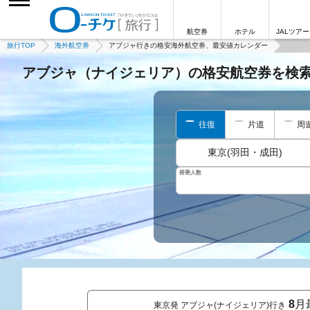
航空券
ホテル
JALツアー
旅行TOP
海外航空券
アブジャ行きの格安海外航空券、最安値カレンダー
アブジャ（ナイジェリア）の格安航空券を検
往復
片道
周
東京(羽田・成田)
搭乗人数
8
月
東京発 アブジャ(ナイジェリア)行き