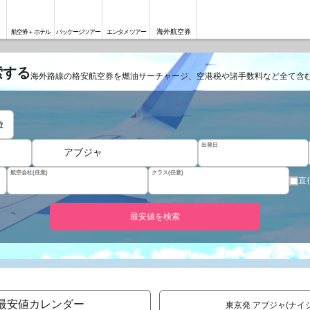
海外航空券
航空券＋ホテル
パッケージツアー
エンタメツアー
索する
海外路線の格安航空券を燃油サーチャージ、空港税や諸手数料など全て含
遊
出発日
アブジャ
航空会社(任意)
クラス(任意)
直
最安値を検索
最安値カレンダー
東京発 アブジャ(ナイ