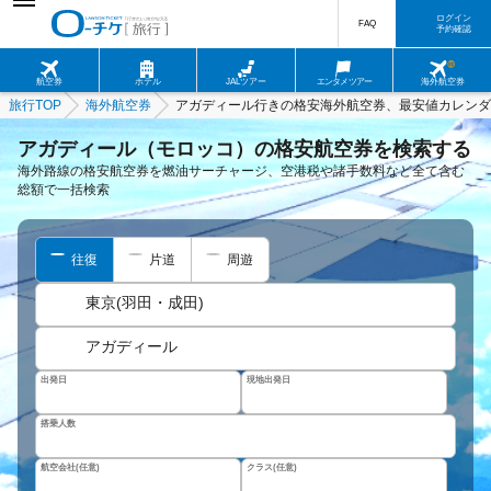
ログイン
FAQ
予約確認
航空券
ホテル
JALツアー
エンタメツアー
海外航空券
旅行TOP
海外航空券
アガディール行きの格安海外航空券、最安値カレンダ
アガディール（モロッコ）の格安航空券を検索する
海外路線の格安航空券を燃油サーチャージ、空港税や諸手数料など全て含む
総額で一括検索
往復
片道
周遊
東京(羽田・成田)
アガディール
出発日
現地出発日
搭乗人数
航空会社(任意)
クラス(任意)