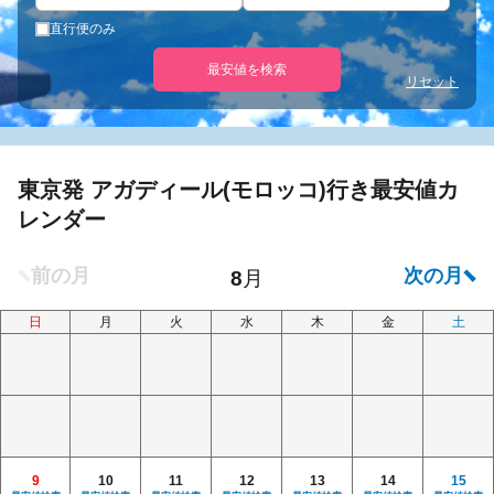
直行便のみ
最安値を検索
リセット
東京発 アガディール(モロッコ)行き最安値カ
レンダー
日
月
火
水
木
金
土
9
10
11
12
13
14
15