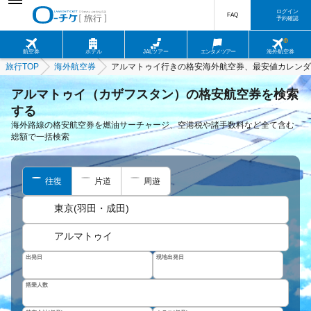
ログイン
FAQ
予約確認
航空券
ホテル
JALツアー
エンタメツアー
海外航空券
旅行TOP
海外航空券
アルマトゥイ行きの格安海外航空券、最安値カレンダ
アルマトゥイ（カザフスタン）の格安航空券を検索
する
海外路線の格安航空券を燃油サーチャージ、空港税や諸手数料など全て含む
総額で一括検索
往復
片道
周遊
東京(羽田・成田)
アルマトゥイ
出発日
現地出発日
搭乗人数