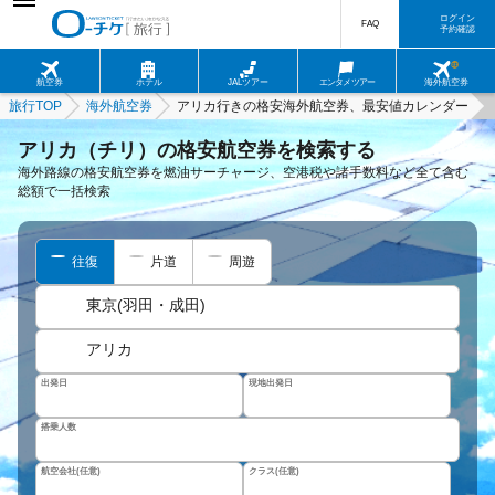
ログイン
FAQ
予約確認
航空券
ホテル
JALツアー
エンタメツアー
海外航空券
旅行TOP
海外航空券
アリカ行きの格安海外航空券、最安値カレンダー
アリカ（チリ）の格安航空券を検索する
海外路線の格安航空券を燃油サーチャージ、空港税や諸手数料など全て含む
総額で一括検索
往復
片道
周遊
東京(羽田・成田)
アリカ
出発日
現地出発日
搭乗人数
航空会社(任意)
クラス(任意)