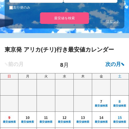
直行便のみ
最安値を検索
リセット
東京発 アリカ(チリ)行き最安値カレンダー
日
月
火
水
木
金
土
7
8
最安値検索
最安値検索
9
10
11
12
13
14
15
最安値検索
最安値検索
最安値検索
最安値検索
最安値検索
最安値検索
最安値検索