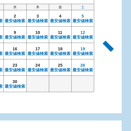
水
木
金
土
日
2
3
4
5
索
最安値検索
最安値検索
最安値検索
最安値検索
9
10
11
12
4
索
最安値検索
最安値検索
最安値検索
最安値検索
最安値検索
最安
16
17
18
19
11
索
最安値検索
最安値検索
最安値検索
最安値検索
最安値検索
最安
23
24
25
26
18
索
最安値検索
最安値検索
最安値検索
最安値検索
最安値検索
最安
30
25
索
最安値検索
最安値検索
最安