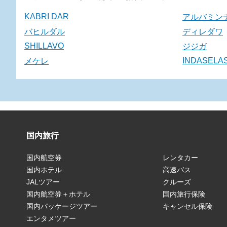
KABRI DAR
アルバミン
バヒルダル
ディレダワ
SHILLAVO
ジジガ
INDASELA
メケレ
国内旅行
国内航空券
レンタカー
国内ホテル
高速バス
JALツアー
クルーズ
国内航空券＋ホテル
国内旅行保険
国内パッケージツアー
キャンセル保険
エンタメツアー