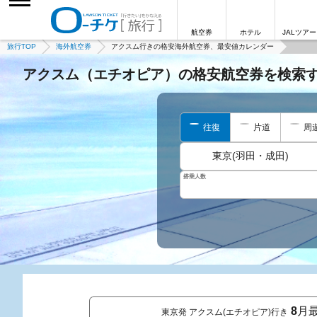
航空券
ホテル
JALツアー
旅行TOP
海外航空券
アクスム行きの格安海外航空券、最安値カレンダー
アクスム（エチオピア）の格安航空券を検索
往復
片道
周
東京(羽田・成田)
搭乗人数
8
月
東京発 アクスム(エチオピア)行き