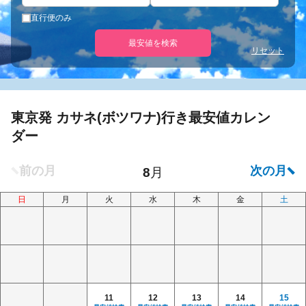
直行便のみ
最安値を検索
リセット
東京発 カサネ(ボツワナ)行き最安値カレン
ダー
日
月
火
水
木
金
土
11
12
13
14
15