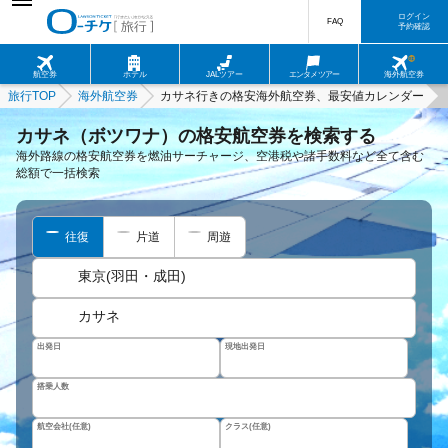
ログイン
FAQ
予約確認
航空券
ホテル
JALツアー
エンタメツアー
海外航空券
旅行TOP
海外航空券
カサネ行きの格安海外航空券、最安値カレンダー
カサネ（ボツワナ）の格安航空券を検索する
海外路線の格安航空券を燃油サーチャージ、空港税や諸手数料など全て含む
総額で一括検索
往復
片道
周遊
東京(羽田・成田)
カサネ
出発日
現地出発日
搭乗人数
航空会社(任意)
クラス(任意)