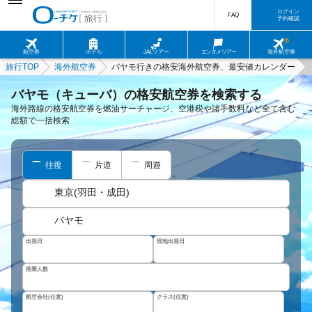
ログイン
FAQ
予約確認
航空券
ホテル
JALツアー
エンタメツアー
海外航空券
旅行TOP
海外航空券
バヤモ行きの格安海外航空券、最安値カレンダー
バヤモ（キューバ）の格安航空券を検索する
海外路線の格安航空券を燃油サーチャージ、空港税や諸手数料など全て含む
総額で一括検索
往復
片道
周遊
東京(羽田・成田)
バヤモ
出発日
現地出発日
搭乗人数
航空会社(任意)
クラス(任意)