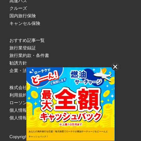
高速バス
クルーズ
国内旅行保険
キャンセル保険
おすすめ記事一覧
旅行業登録証
旅行業約款・条件書
勧誘方針
企業・法人のみなさまへ
株式会社ローソンエンタテインメント
利用規約
ローソンWEB会員規約
個人情報の取り扱いについて
個人情報保護方針
あなたの海外旅行を応援！毎月抽選でローチケが燃油サーチャージをどーーんと
Copyright © 1998 Lawson Entertainment, Inc.
キャッシュバック！