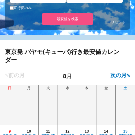
直行便のみ
最安値を検索
リセット
東京発 バヤモ(キューバ)行き最安値カレン
ダー
日
月
火
水
木
金
土
9
10
11
12
13
14
15