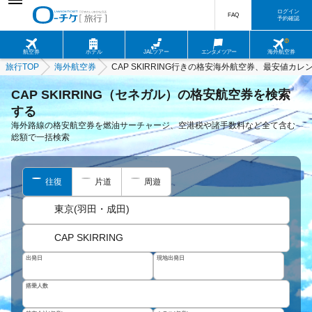
ログイン
FAQ
予約確認
航空券
ホテル
JALツアー
エンタメツアー
海外航空券
旅行TOP
海外航空券
CAP SKIRRING行きの格安海外航空券、最安値カレ
CAP SKIRRING（セネガル）の格安航空券を検索
する
海外路線の格安航空券を燃油サーチャージ、空港税や諸手数料など全て含む
総額で一括検索
往復
片道
周遊
東京(羽田・成田)
CAP SKIRRING
出発日
現地出発日
搭乗人数