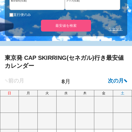
航空会社(任意)
クラス(任意)
直行便のみ
最安値を検索
リセット
東京発 CAP SKIRRING(セネガル)行き最安値
カレンダー
日
月
火
水
木
金
土