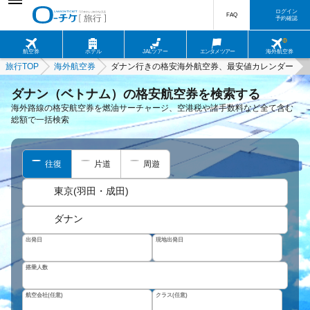
ログイン
FAQ
予約確認
航空券
ホテル
JALツアー
エンタメツアー
海外航空券
旅行TOP
海外航空券
ダナン行きの格安海外航空券、最安値カレンダー
ダナン（ベトナム）の格安航空券を検索する
海外路線の格安航空券を燃油サーチャージ、空港税や諸手数料など全て含む
総額で一括検索
往復
片道
周遊
東京(羽田・成田)
ダナン
出発日
現地出発日
搭乗人数
航空会社(任意)
クラス(任意)