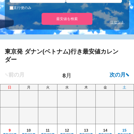
直行便のみ
最安値を検索
リセット
東京発 ダナン(ベトナム)行き最安値カレン
ダー
日
月
火
水
木
金
土
9
10
11
12
13
14
15