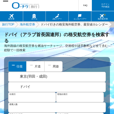
ログイン
FAQ
予約確認
航空券
ホテル
JALツアー
エンタメツアー
海外航空券
旅行TOP
海外航空券
ドバイ行きの格安海外航空券、最安値カレンダー
ドバイ（アラブ首長国連邦）の格安航空券を検索す
る
海外路線の格安航空券を燃油サーチャージ、空港税や諸手数料など全て含む
総額で一括検索
往復
片道
周遊
東京(羽田・成田)
ドバイ
出発日
現地出発日
搭乗人数