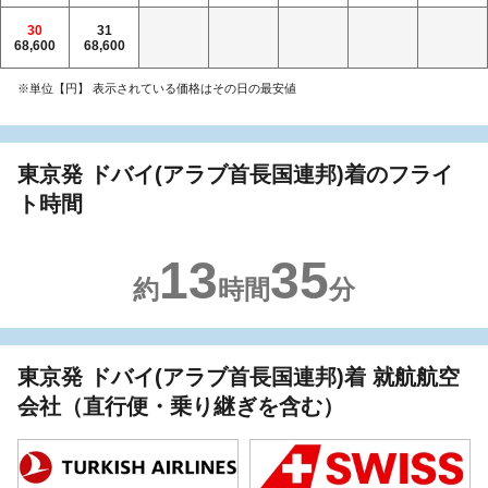
30
31
68,600
68,600
※単位【円】 表示されている価格はその日の最安値
東京発 ドバイ(アラブ首長国連邦)着のフライ
ト時間
13
35
約
時間
分
東京発 ドバイ(アラブ首長国連邦)着 就航航空
会社（直行便・乗り継ぎを含む）