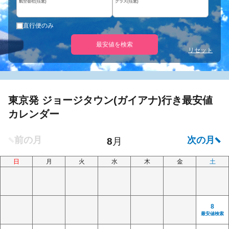
航空会社(任意)
クラス(任意)
直行便のみ
最安値を検索
リセット
東京発 ジョージタウン(ガイアナ)行き最安値
カレンダー
日
月
火
水
木
金
土
8
最安値検索