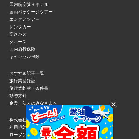
国内航空券＋ホテル
国内パッケージツアー
エンタメツアー
レンタカー
高速バス
クルーズ
国内旅行保険
キャンセル保険
おすすめ記事一覧
旅行業登録証
旅行業約款・条件書
勧誘方針
企業・法人のみなさまへ
株式会社ローソンエンタテインメント
利用規約
ローソンWEB会員規約