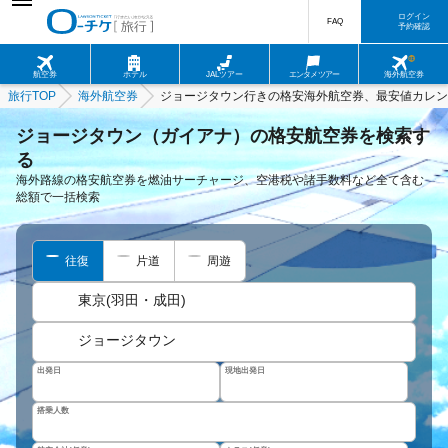
ログイン
FAQ
予約確認
航空券
ホテル
JALツアー
エンタメツアー
海外航空券
旅行TOP
海外航空券
ジョージタウン行きの格安海外航空券、最安値カレン
ジョージタウン（ガイアナ）の格安航空券を検索す
る
海外路線の格安航空券を燃油サーチャージ、空港税や諸手数料など全て含む
総額で一括検索
往復
片道
周遊
東京(羽田・成田)
ジョージタウン
出発日
現地出発日
搭乗人数