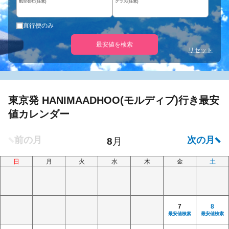
航空会社(任意)
クラス(任意)
直行便のみ
最安値を検索
リセット
東京発 HANIMAADHOO(モルディブ)行き最安
値カレンダー
日
月
火
水
木
金
土
7
8
最安値検索
最安値検索