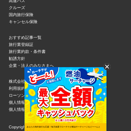
高速バス
クルーズ
国内旅行保険
キャンセル保険
おすすめ記事一覧
旅行業登録証
旅行業約款・条件書
勧誘方針
企業・法人のみなさまへ
株式会社ローソンエンタテインメント
利用規約
ローソンWEB会員規約
個人情報の取り扱いについて
個人情報保護方針
Copyright © 1998 Lawson Entertainment, Inc.
あなたの海外旅行を応援！毎月抽選でローチケが燃油サーチャージをどーーんと