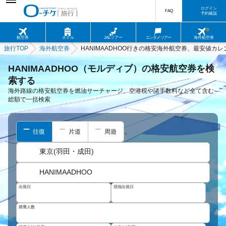
ログイン
FAQ
予約確認
航空券
ホテル
JALツアー
エンタメツアー
海外航空券
旅行TOP
海外航空券
HANIMAADHOO行きの格安海外航空券、最安値カレ
HANIMAADHOO（モルディブ）の格安航空券を検
索する
海外路線の格安航空券を燃油サーチャージ、空港税や諸手数料など全て含む
総額で一括検索
往復
片道
周遊
東京(羽田・成田)
HANIMAADHOO
出発日
現地出発日
搭乗人数