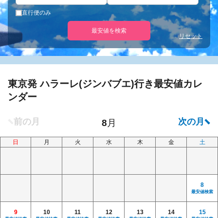
直行便のみ
最安値を検索
リセット
東京発 ハラーレ(ジンバブエ)行き最安値カレ
ンダー
日
月
火
水
木
金
土
8
最安値検索
9
10
11
12
13
14
15