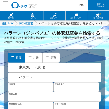
ログイン
FAQ
予約確認
航空券
ホテル
JALツアー
エンタメツアー
海外航空券
旅行TOP
海外航空券
ハラーレ行きの格安海外航空券、最安値カレンダー
ハラーレ（ジンバブエ）の格安航空券を検索する
海外路線の格安航空券を燃油サーチャージ、空港税や諸手数料など全て含む
総額で一括検索
往復
片道
周遊
東京(羽田・成田)
ハラーレ
出発日
現地出発日
搭乗人数
航空会社(任意)
クラス(任意)