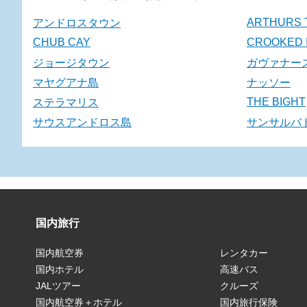
ARTHURS
アンドロスタウン
CHUB CAY
CROOKED 
ジョージタウン
ガヴァナー
マヤグアナ島
ナッソー
THE BIGHT
ステラマリス
サウスアンドロス島
サンサルバ
国内旅行
国内航空券
レンタカー
国内ホテル
高速バス
JALツアー
クルーズ
国内航空券＋ホテル
国内旅行保険