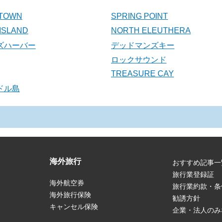
 TOWN
SPRING POINT
ISLAND
NORTH ELEUTHERA
ズハーバー
デッドマンズキー
ロックサウンド
TREASURE CAY
ドル島
海外旅行
おすすめ記事一
旅行業登録証
海外航空券
旅行業約款・条
海外旅行保険
勧誘方針
キャンセル保険
企業・法人のみ