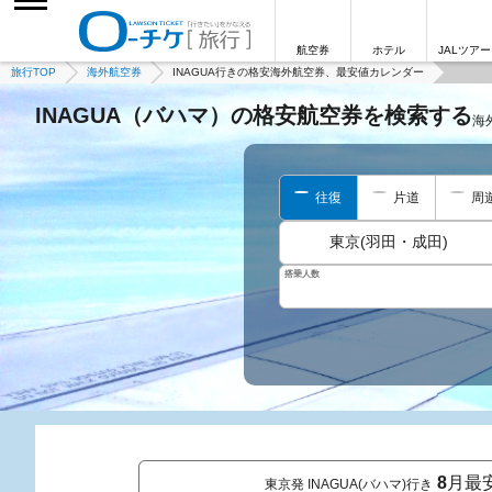
航空券
ホテル
JALツアー
旅行TOP
海外航空券
INAGUA行きの格安海外航空券、最安値カレンダー
INAGUA（バハマ）の格安航空券を検索する
海
往復
片道
周
東京(羽田・成田)
搭乗人数
8
月最
東京発 INAGUA(バハマ)行き