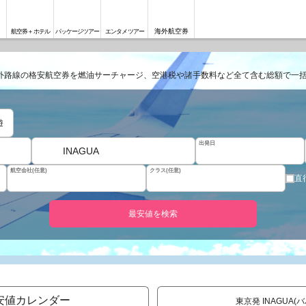
海外航空券
航空券＋ホテル
パッケージツアー
エンタメツアー
外路線の格安航空券を燃油サーチャージ、空港税や諸手数料など全て含む総額で一
遊
出発日
INAGUA
航空会社(任意)
クラス(任意)
直
最安値を検索
安値カレンダー
東京発 INAGUA(