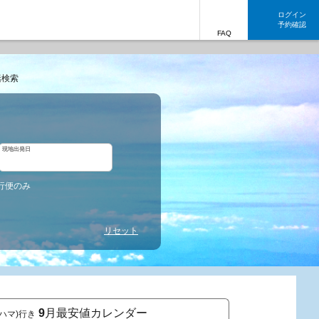
ログイン
予約確認
FAQ
括検索
現地出発日
行便のみ
リセット
9
月最安値カレンダー
バハマ)行き