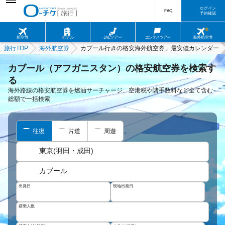
ログイン
FAQ
予約確認
航空券
ホテル
JALツアー
エンタメツアー
海外航空券
旅行TOP
海外航空券
カブール行きの格安海外航空券、最安値カレンダー
カブール（アフガニスタン）の格安航空券を検索す
る
海外路線の格安航空券を燃油サーチャージ、空港税や諸手数料など全て含む
総額で一括検索
往復
片道
周遊
東京(羽田・成田)
カブール
出発日
現地出発日
搭乗人数