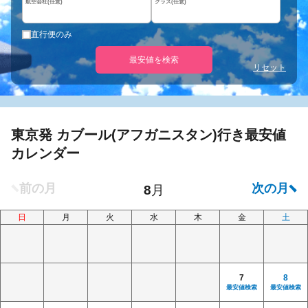
航空会社(任意)
クラス(任意)
直行便のみ
最安値を検索
リセット
東京発 カブール(アフガニスタン)行き最安値
カレンダー
日
月
火
水
木
金
土
7
8
最安値検索
最安値検索