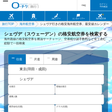
ログイン
FAQ
予約確認
航空券
ホテル
JALツアー
エンタメツアー
海外航空券
旅行TOP
海外航空券
シェヴデ行きの格安海外航空券、最安値カレンダー
シェヴデ（スウェーデン）の格安航空券を検索する
海外路線の格安航空券を燃油サーチャージ、空港税や諸手数料など全て含む
総額で一括検索
往復
片道
周遊
東京(羽田・成田)
シェヴデ
出発日
現地出発日
搭乗人数
航空会社(任意)
クラス(任意)