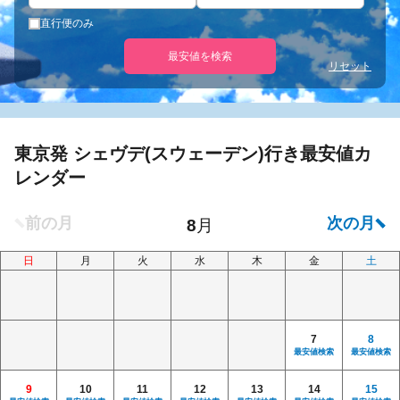
直行便のみ
最安値を検索
リセット
東京発 シェヴデ(スウェーデン)行き最安値カ
レンダー
日
月
火
水
木
金
土
7
8
最安値検索
最安値検索
9
10
11
12
13
14
15