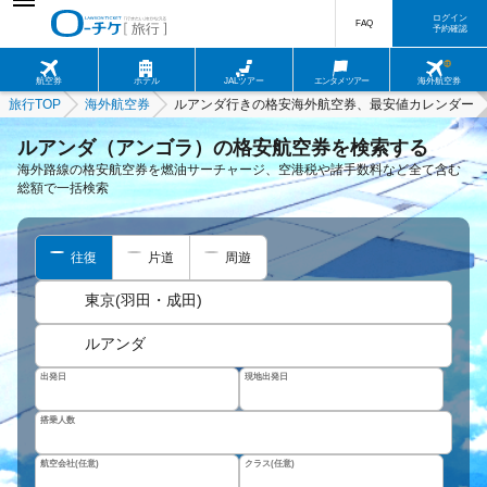
ログイン
FAQ
予約確認
航空券
ホテル
JALツアー
エンタメツアー
海外航空券
旅行TOP
海外航空券
ルアンダ行きの格安海外航空券、最安値カレンダー
ルアンダ（アンゴラ）の格安航空券を検索する
海外路線の格安航空券を燃油サーチャージ、空港税や諸手数料など全て含む
総額で一括検索
往復
片道
周遊
東京(羽田・成田)
ルアンダ
出発日
現地出発日
搭乗人数
航空会社(任意)
クラス(任意)