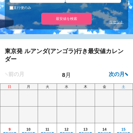
直行便のみ
最安値を検索
リセット
東京発 ルアンダ(アンゴラ)行き最安値カレン
ダー
日
月
火
水
木
金
土
9
10
11
12
13
14
15