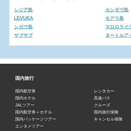
シジア島
カンダヴ島
LEVUKA
モアラ島
ンガウ島
マロロライ
サブサブ
タートルア
国内旅行
国内航空券
レンタカー
国内ホテル
高速バス
JALツアー
クルーズ
国内航空券＋ホテル
国内旅行保険
国内パッケージツアー
キャンセル保険
エンタメツアー