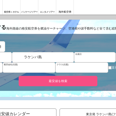
海外航空券
航空券＋ホテル
パッケージツアー
エンタメツアー
する
海外路線の格安航空券を燃油サーチャージ、空港税や諸手数料など全て含む総
遊
出発日
ラケンバ島
航空会社(任意)
クラス(任意)
直
最安値を検索
最安値カレンダー
東京発 ラケンバ島(フ