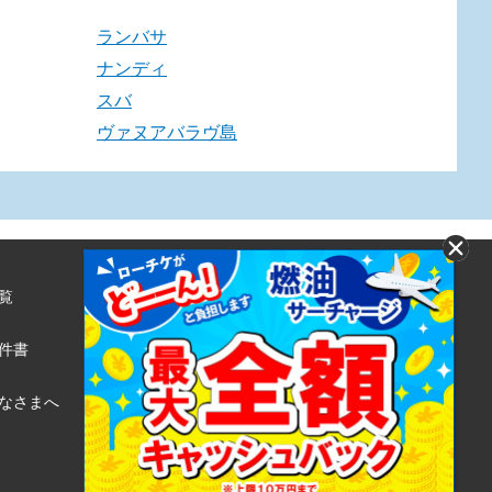
ランバサ
ナンディ
スバ
ヴァヌアバラヴ島
覧
株式会社ローソンエンタテインメント
利用規約
件書
ローソンWEB会員規約
個人情報の取り扱いについて
なさまへ
個人情報保護方針