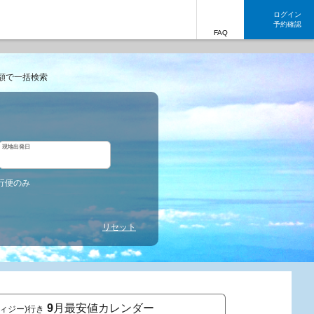
ログイン
予約確認
FAQ
額で一括検索
現地出発日
行便のみ
リセット
9
月最安値カレンダー
ィジー)行き
東