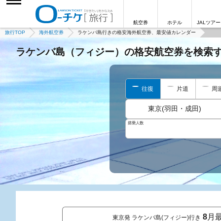
航空券
ホテル
JALツアー
旅行TOP
海外航空券
ラケンバ島行きの格安海外航空券、最安値カレンダー
ラケンバ島（フィジー）の格安航空券を検索
往復
片道
周
東京(羽田・成田)
搭乗人数
8
月
東京発 ラケンバ島(フィジー)行き