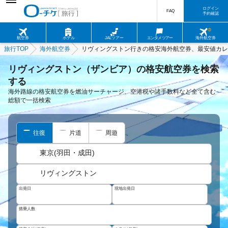
ログイン
FAQ
予約確認
航空券
ホテル
JALツアー
エンタメツアー
海外航空券
旅行TOP
海外航空券
リヴィングストン行きの格安海外航空券、最安値カレ
リヴィングストン（ザンビア）の格安航空券を検索
する
海外路線の格安航空券を燃油サーチャージ、空港税や諸手数料など全て含む
総額で一括検索
往復
片道
周遊
東京(羽田・成田)
リヴィングストン
出発日
現地出発日
搭乗人数