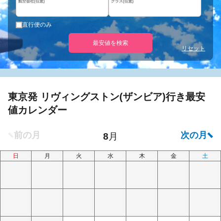
航空会社(任意)
クラス(任意)
直行便のみ
最安値を検索
リセット
東京発 リヴィングストン(ザンビア)行き最安
値カレンダー
日
月
火
水
木
金
土