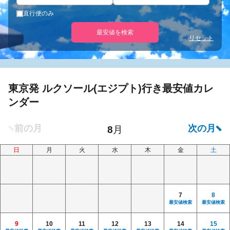
直行便のみ
最安値を検索
リセット
東京発 ルクソール(エジプト)行き最安値カレ
ンダー
日
月
火
水
木
金
土
7
8
最安値検索
最安値検索
9
10
11
12
13
14
15