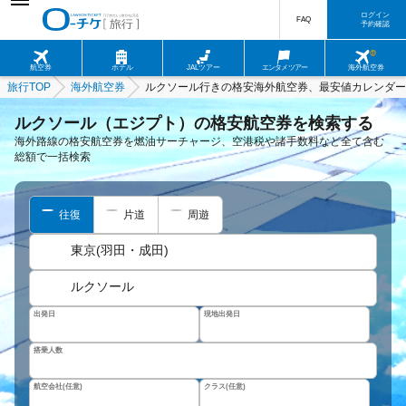
ログイン
FAQ
予約確認
航空券
ホテル
JALツアー
エンタメツアー
海外航空券
旅行TOP
海外航空券
ルクソール行きの格安海外航空券、最安値カレンダー
ルクソール（エジプト）の格安航空券を検索する
海外路線の格安航空券を燃油サーチャージ、空港税や諸手数料など全て含む
総額で一括検索
往復
片道
周遊
東京(羽田・成田)
ルクソール
出発日
現地出発日
搭乗人数
航空会社(任意)
クラス(任意)