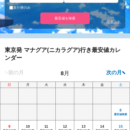
直行便のみ
最安値を検索
リセット
東京発 マナグア(ニカラグア)行き最安値カレ
ンダー
日
月
火
水
木
金
土
8
最安値検索
9
10
11
12
13
14
15