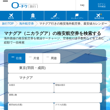
ログイン
FAQ
予約確認
航空券
ホテル
JALツアー
エンタメツアー
海外航空券
旅行TOP
海外航空券
マナグア行きの格安海外航空券、最安値カレンダー
マナグア（ニカラグア）の格安航空券を検索する
海外路線の格安航空券を燃油サーチャージ、空港税や諸手数料など全て含む
総額で一括検索
往復
片道
周遊
東京(羽田・成田)
マナグア
出発日
現地出発日
搭乗人数
航空会社(任意)
クラス(任意)