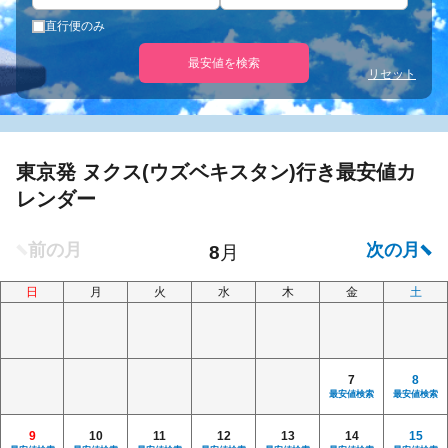
直行便のみ
最安値を検索
リセット
東京発 ヌクス(ウズベキスタン)行き最安値カ
レンダー
日
月
火
水
木
金
土
7
8
最安値検索
最安値検索
9
10
11
12
13
14
15