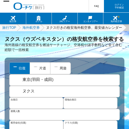
ログイン
FAQ
予約確認
航空券
ホテル
JALツアー
エンタメツアー
海外航空券
旅行TOP
海外航空券
ヌクス行きの格安海外航空券、最安値カレンダー
ヌクス（ウズベキスタン）の格安航空券を検索する
海外路線の格安航空券を燃油サーチャージ、空港税や諸手数料など全て含む
総額で一括検索
往復
片道
周遊
東京(羽田・成田)
ヌクス
出発日
現地出発日
搭乗人数
航空会社(任意)
クラス(任意)