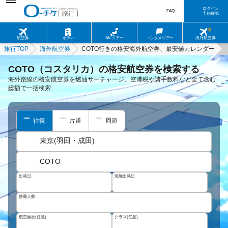
ログイン
FAQ
予約確認
航空券
ホテル
JALツアー
エンタメツアー
海外航空券
旅行TOP
海外航空券
COTO行きの格安海外航空券、最安値カレンダー
COTO（コスタリカ）の格安航空券を検索する
海外路線の格安航空券を燃油サーチャージ、空港税や諸手数料など全て含む
総額で一括検索
往復
片道
周遊
東京(羽田・成田)
COTO
出発日
現地出発日
搭乗人数
航空会社(任意)
クラス(任意)