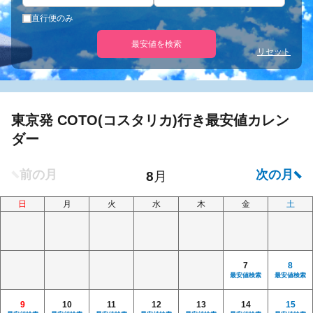
直行便のみ
最安値を検索
リセット
東京発 COTO(コスタリカ)行き最安値カレン
ダー
日
月
火
水
木
金
土
7
8
最安値検索
最安値検索
9
10
11
12
13
14
15