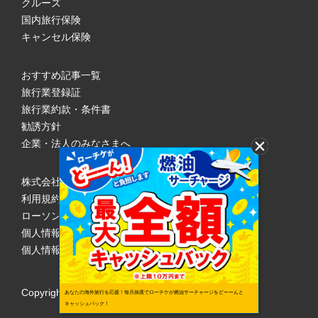
クルーズ
国内旅行保険
キャンセル保険
おすすめ記事一覧
旅行業登録証
旅行業約款・条件書
勧誘方針
企業・法人のみなさまへ
株式会社ローソンエンタテインメント
利用規約
ローソンWEB会員規約
個人情報の取り扱いについて
個人情報保護方針
Copyright © 1998 Lawson Entertainment, Inc.
あなたの海外旅行を応援！毎月抽選でローチケが燃油サーチャージをどーーんと
キャッシュバック！