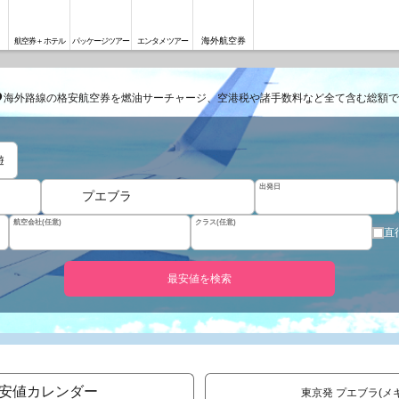
海外航空券
航空券＋ホテル
パッケージツアー
エンタメツアー
る
海外路線の格安航空券を燃油サーチャージ、空港税や諸手数料など全て含む総額で
遊
出発日
プエブラ
航空会社(任意)
クラス(任意)
直
最安値を検索
安値カレンダー
東京発 プエブラ(メ