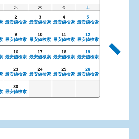
水
木
金
土
日
2
3
4
5
索
最安値検索
最安値検索
最安値検索
最安値検索
9
10
11
12
4
索
最安値検索
最安値検索
最安値検索
最安値検索
最安値検索
最安
16
17
18
19
11
索
最安値検索
最安値検索
最安値検索
最安値検索
最安値検索
最安
23
24
25
26
18
索
最安値検索
最安値検索
最安値検索
最安値検索
最安値検索
最安
30
25
索
最安値検索
最安値検索
最安