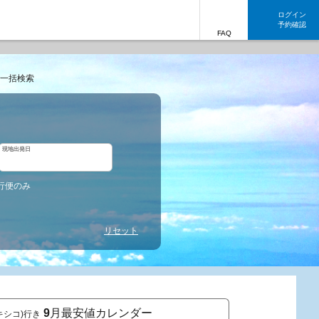
ログイン
予約確認
FAQ
一括検索
現地出発日
行便のみ
リセット
9
月最安値カレンダー
キシコ)行き
東