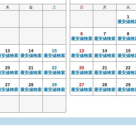
木
金
土
日
月
火
1
最安値検
6
7
8
最安値検索
最安値検索
最安値検
13
14
15
13
14
15
最安値検索
最安値検索
最安値検索
最安値検索
最安値検索
最安値検
20
21
22
20
21
22
最安値検索
最安値検索
最安値検索
最安値検索
最安値検索
最安値検
27
28
29
27
28
29
最安値検索
最安値検索
最安値検索
最安値検索
最安値検索
最安値検