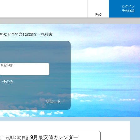
ログイン
予約確認
FAQ
料など全て含む総額で一括検索
現地出発日
行便のみ
リセット
9
月最安値カレンダー
ミニカ共和国)行き
東京発 