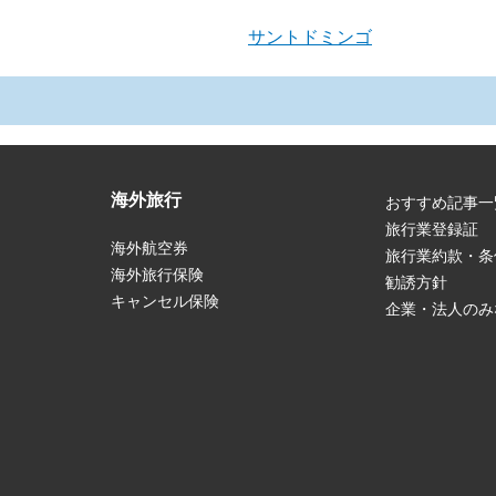
サントドミンゴ
海外旅行
おすすめ記事一
旅行業登録証
海外航空券
旅行業約款・条
海外旅行保険
勧誘方針
キャンセル保険
企業・法人のみ