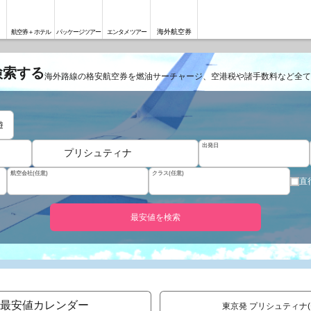
海外航空券
航空券＋ホテル
パッケージツアー
エンタメツアー
検索する
海外路線の格安航空券を燃油サーチャージ、空港税や諸手数料など全て
遊
出発日
プリシュティナ
航空会社(任意)
クラス(任意)
直
最安値を検索
最安値カレンダー
東京発 プリシュティナ