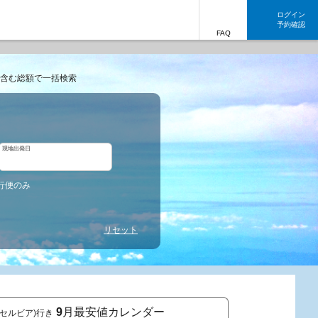
ログイン
予約確認
FAQ
含む総額で一括検索
現地出発日
行便のみ
リセット
9
月最安値カレンダー
(セルビア)行き
東京