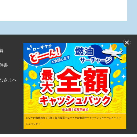
覧
株式会社ローソンエンタテインメント
利用規約
件書
ローソンWEB会員規約
個人情報の取り扱いについて
なさまへ
個人情報保護方針
あなたの海外旅行を応援！毎月抽選でローチケが燃油サーチャージをどーーんとキャッ
シュバック！