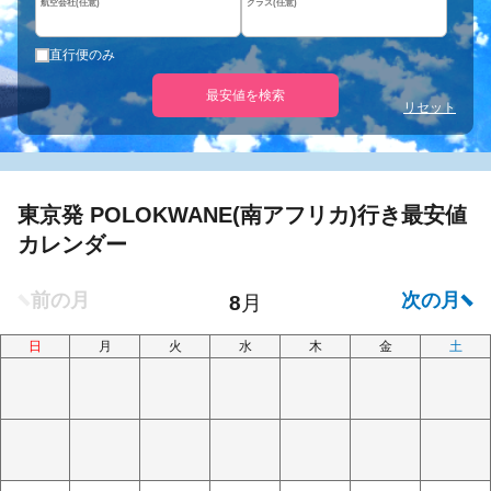
航空会社(任意)
クラス(任意)
直行便のみ
最安値を検索
リセット
東京発 POLOKWANE(南アフリカ)行き最安値
カレンダー
日
月
火
水
木
金
土