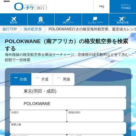
ログイン
FAQ
予約確認
航空券
ホテル
JALツアー
エンタメツアー
海外航空券
旅行TOP
海外航空券
POLOKWANE行きの格安海外航空券、最安値カレン
POLOKWANE（南アフリカ）の格安航空券を検索
する
海外路線の格安航空券を燃油サーチャージ、空港税や諸手数料など全て含む
総額で一括検索
往復
片道
周遊
東京(羽田・成田)
POLOKWANE
出発日
現地出発日
搭乗人数