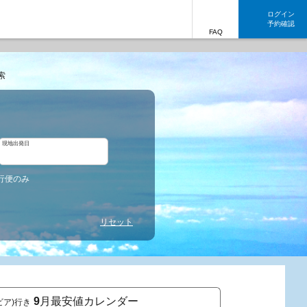
ログイン
予約確認
FAQ
索
現地出発日
行便のみ
リセット
9
月最安値カレンダー
ビア)行き