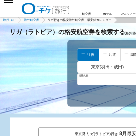
航空券
ホテル
JALツアー
旅行TOP
海外航空券
リガ行きの格安海外航空券、最安値カレンダー
リガ（ラトビア）の格安航空券を検索する
海外路
往復
片道
周
東京(羽田・成田)
搭乗人数
8
月最
東京発 リガ(ラトビア)行き