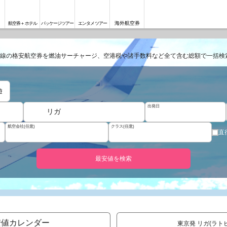
海外航空券
航空券＋ホテル
パッケージツアー
エンタメツアー
線の格安航空券を燃油サーチャージ、空港税や諸手数料など全て含む総額で一括検
遊
出発日
リガ
航空会社(任意)
クラス(任意)
直
最安値を検索
安値カレンダー
東京発 リガ(ラト