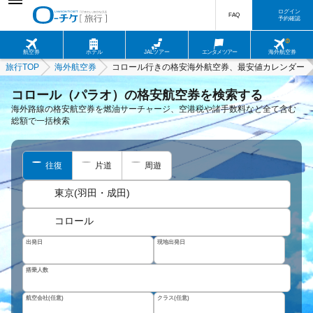
ログイン
FAQ
予約確認
航空券
ホテル
JALツアー
エンタメツアー
海外航空券
旅行TOP
海外航空券
コロール行きの格安海外航空券、最安値カレンダー
コロール（パラオ）の格安航空券を検索する
海外路線の格安航空券を燃油サーチャージ、空港税や諸手数料など全て含む
総額で一括検索
往復
片道
周遊
東京(羽田・成田)
コロール
出発日
現地出発日
搭乗人数
航空会社(任意)
クラス(任意)