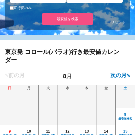
直行便のみ
最安値を検索
リセット
東京発 コロール(パラオ)行き最安値カレン
ダー
日
月
火
水
木
金
土
8
最安値検索
9
10
11
12
13
14
15