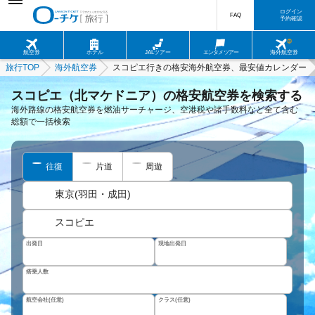
ログイン
FAQ
予約確認
航空券
ホテル
JALツアー
エンタメツアー
海外航空券
旅行TOP
海外航空券
スコピエ行きの格安海外航空券、最安値カレンダー
スコピエ（北マケドニア）の格安航空券を検索する
海外路線の格安航空券を燃油サーチャージ、空港税や諸手数料など全て含む
総額で一括検索
往復
片道
周遊
東京(羽田・成田)
スコピエ
出発日
現地出発日
搭乗人数
航空会社(任意)
クラス(任意)