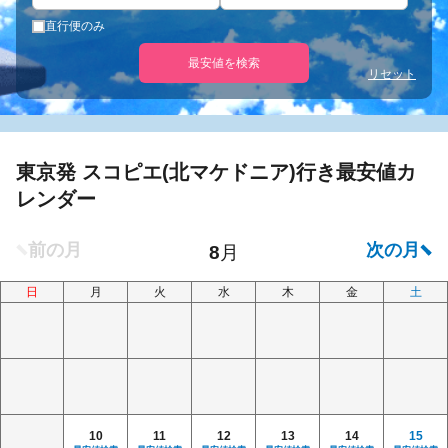
直行便のみ
最安値を検索
リセット
東京発 スコピエ(北マケドニア)行き最安値カ
レンダー
日
月
火
水
木
金
土
10
11
12
13
14
15