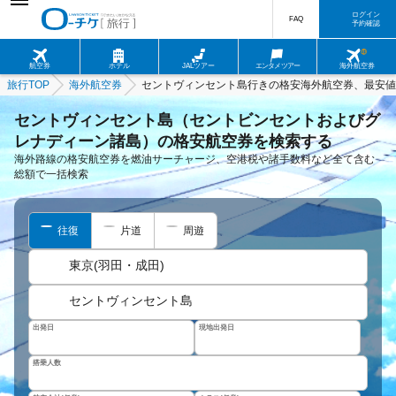
ログイン
FAQ
予約確認
航空券
ホテル
JALツアー
エンタメツアー
海外航空券
旅行TOP
海外航空券
セントヴィンセント島行きの格安海外航空券、最安値
セントヴィンセント島（セントビンセントおよびグ
レナディーン諸島）の格安航空券を検索する
海外路線の格安航空券を燃油サーチャージ、空港税や諸手数料など全て含む
総額で一括検索
往復
片道
周遊
東京(羽田・成田)
セントヴィンセント島
出発日
現地出発日
搭乗人数