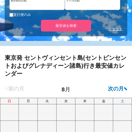
航空会社(任意)
クラス(任意)
直行便のみ
最安値を検索
リセット
東京発 セントヴィンセント島(セントビンセン
トおよびグレナディーン諸島)行き最安値カレ
ンダー
日
月
火
水
木
金
土