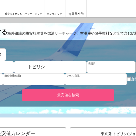
海外航空券
航空券＋ホテル
パッケージツアー
エンタメツアー
する
海外路線の格安航空券を燃油サーチャージ、空港税や諸手数料など全て含む総
遊
出発日
トビリシ
航空会社(任意)
クラス(任意)
直
最安値を検索
最安値カレンダー
東京発 トビリシ(ジョ