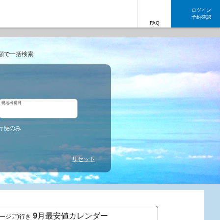
ログイン
予約確認
FAQ
額で一括検索
現地出発日
行便のみ
リセット
9
月最安値カレンダー
ージア)行き
東