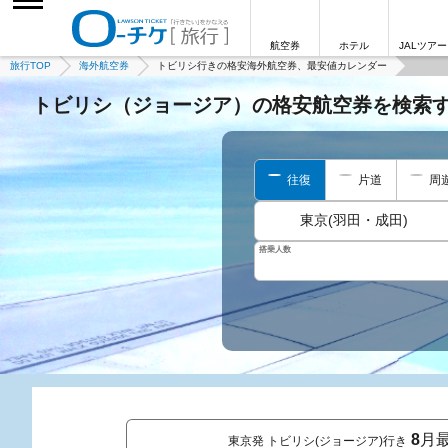
航空券
ホテル
JALツアー
旅行TOP
海外航空券
トビリシ行きの格安海外航空券、最安値カレンダー
トビリシ（ジョージア）の格安航空券を検索
往復
片道
周
東京(羽田・成田)
搭乗人数
8
月
東京発 トビリシ(ジョージア)行き