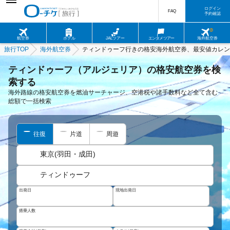
ログイン
FAQ
予約確認
航空券
ホテル
JALツアー
エンタメツアー
海外航空券
旅行TOP
海外航空券
ティンドゥーフ行きの格安海外航空券、最安値カレン
ティンドゥーフ（アルジェリア）の格安航空券を検
索する
海外路線の格安航空券を燃油サーチャージ、空港税や諸手数料など全て含む
総額で一括検索
往復
片道
周遊
東京(羽田・成田)
ティンドゥーフ
出発日
現地出発日
搭乗人数