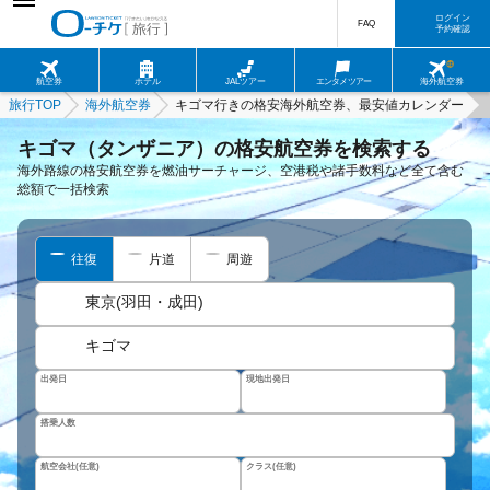
ログイン
FAQ
予約確認
航空券
ホテル
JALツアー
エンタメツアー
海外航空券
旅行TOP
海外航空券
キゴマ行きの格安海外航空券、最安値カレンダー
キゴマ（タンザニア）の格安航空券を検索する
海外路線の格安航空券を燃油サーチャージ、空港税や諸手数料など全て含む
総額で一括検索
往復
片道
周遊
東京(羽田・成田)
キゴマ
出発日
現地出発日
搭乗人数
航空会社(任意)
クラス(任意)