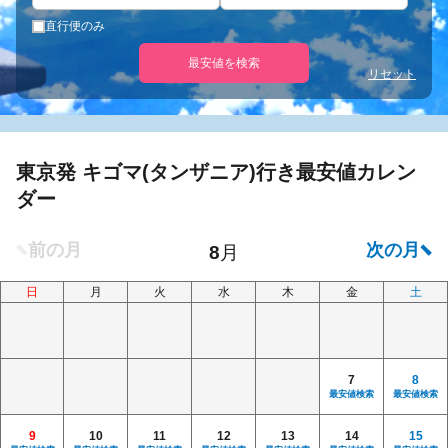
直行便のみ
最安値を検索
リセット
東京発 キゴマ(タンザニア)行き最安値カレン
ダー
日
月
火
水
木
金
土
7
8
最安値検索
最安値検索
9
10
11
12
13
14
15