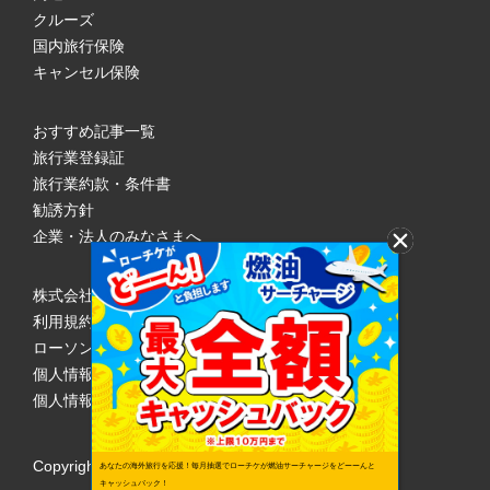
クルーズ
国内旅行保険
キャンセル保険
おすすめ記事一覧
旅行業登録証
旅行業約款・条件書
勧誘方針
企業・法人のみなさまへ
株式会社ローソンエンタテインメント
利用規約
ローソンWEB会員規約
個人情報の取り扱いについて
個人情報保護方針
Copyright © 1998 Lawson Entertainment, Inc.
あなたの海外旅行を応援！毎月抽選でローチケが燃油サーチャージをどーーんと
キャッシュバック！