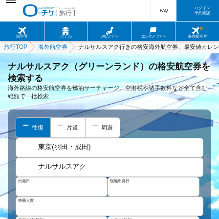
ログイン
FAQ
予約確認
航空券
ホテル
JALツアー
エンタメツアー
海外航空券
旅行TOP
海外航空券
ナルサルスアク行きの格安海外航空券、最安値カレン
ナルサルスアク（グリーンランド）の格安航空券を
検索する
海外路線の格安航空券を燃油サーチャージ、空港税や諸手数料など全て含む
総額で一括検索
往復
片道
周遊
東京(羽田・成田)
ナルサルスアク
出発日
現地出発日
搭乗人数