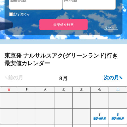
航空会社(任意)
クラス(任意)
直行便のみ
最安値を検索
リセット
東京発 ナルサルスアク(グリーンランド)行き
最安値カレンダー
日
月
火
水
木
金
土
7
8
最安値検索
最安値検索