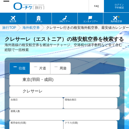
ログイン
FAQ
予約確認
航空券
ホテル
JALツアー
エンタメツアー
海外航空券
旅行TOP
海外航空券
クレサーレ行きの格安海外航空券、最安値カレンダー
クレサーレ（エストニア）の格安航空券を検索する
海外路線の格安航空券を燃油サーチャージ、空港税や諸手数料など全て含む
総額で一括検索
往復
片道
周遊
東京(羽田・成田)
クレサーレ
出発日
現地出発日
搭乗人数
航空会社(任意)
クラス(任意)