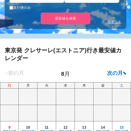
直行便のみ
最安値を検索
リセット
東京発 クレサーレ(エストニア)行き最安値カ
レンダー
日
月
火
水
木
金
土
9
10
11
12
13
14
15