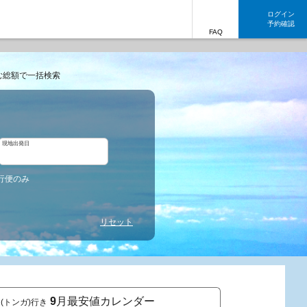
ログイン
予約確認
FAQ
む総額で一括検索
現地出発日
行便のみ
リセット
9
月最安値カレンダー
(トンガ)行き
東京