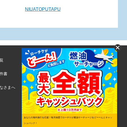
NIUATOPUTAPU
覧
株式会社ローソンエンタテインメント
利用規約
件書
ローソンWEB会員規約
個人情報の取り扱いについて
なさまへ
個人情報保護方針
あなたの海外旅行を応援！毎月抽選でローチケが燃油サーチャージをどーーんとキャッ
シュバック！