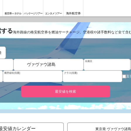
海外航空券
航空券＋ホテル
パッケージツアー
エンタメツアー
索する
海外路線の格安航空券を燃油サーチャージ、空港税や諸手数料など全て含
遊
出発日
ヴァヴァウ諸島
航空会社(任意)
クラス(任意)
直
最安値を検索
最安値カレンダー
東京発 ヴァヴァウ諸島