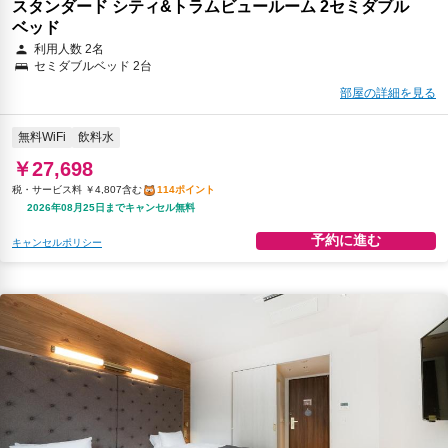
スタンダード シティ&トラムビュールーム 2セミダブル
ベッド
利用人数 2名
セミダブルベッド 2台
部屋の詳細を見る
無料WiFi
飲料水
￥27,698
税・サービス料 ￥4,807含む
114ポイント
2026年08月25日までキャンセル無料
予約に進む
キャンセルポリシー