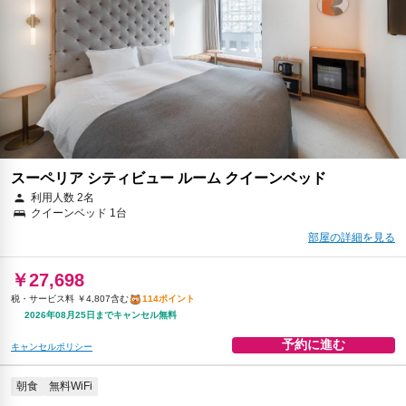
スーペリア シティビュー ルーム クイーンベッド
利用人数 2名
クイーンベッド 1台
部屋の詳細を見る
￥27,698
税・サービス料 ￥4,807含む
114ポイント
2026年08月25日までキャンセル無料
予約に進む
キャンセルポリシー
朝食
無料WiFi