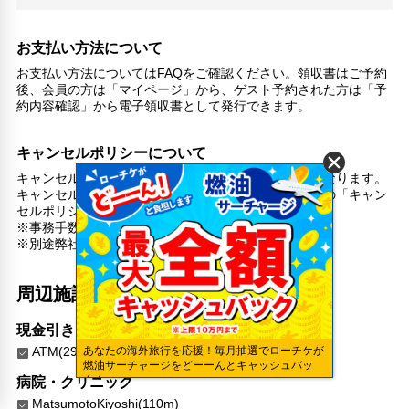
その他サービス
24時間フロント対応
自動販売機
お支払い方法について
セーフティボックス（フロント）
お支払い方法についてはFAQをご確認ください。領収書はご予約
24時間セキュリティ
後、会員の方は「マイページ」から、ゲスト予約された方は「予
約内容確認」から電子領収書として発行できます。
コンタクトレス チェックイン/チェックアウト
暖炉
コインランドリー
キャンセルポリシーについて
チェックイン/チェックアウト（プライベート）
キャンセル料（取消料）は宿泊施設・プランにより異なります。
リネン・衣類の湯洗い
キャンセルの無料期間やキャンセル料率は、各プランの「キャン
キャッシュレス支払いサービス
セルポリシー」で必ずご確認ください。
※事務手数料はご返金致しかねます。
※別途弊社規定の取消手数料がかかります。
周辺施設
現金引き出し
ATM(290m)
あなたの海外旅行を応援！毎月抽選でローチケが
燃油サーチャージをどーーんとキャッシュバッ
ク！
病院・クリニック
MatsumotoKiyoshi(110m)