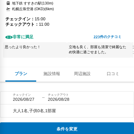
地下鉄 すすきの駅(130m)
札幌丘珠空港 (OKD)(6km)
チェックイン
15:00
チェックアウト
11:00
非常に満足
件のクチコミ
223
8.9
思ったより良かった！
立地も良く、部屋も清潔で綺麗なた
め快適に過ごせました。
プラン
施設情報
周辺施設
口コミ
チェックイン
チェックアウト
2026/08/27
2026/08/28
大人1名,子供0名,1部屋
条件を変更