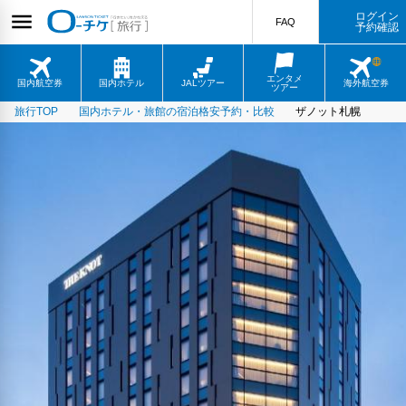
ログイン
FAQ
予約確認
エンタメ
国内航空券
国内ホテル
JALツアー
海外航空券
ツアー
旅行TOP
国内ホテル・旅館の宿泊格安予約・比較
ザノット札幌