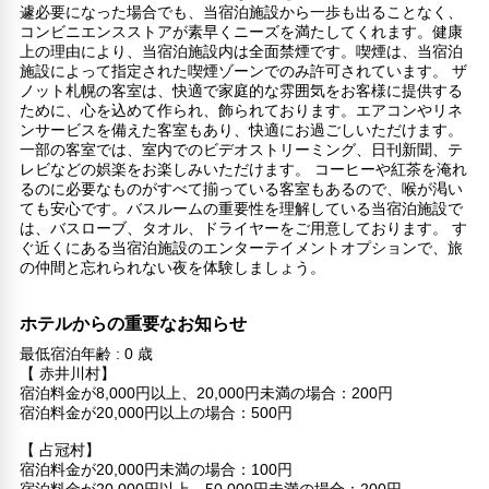
遽必要になった場合でも、当宿泊施設から一歩も出ることなく、
コンビニエンスストアが素早くニーズを満たしてくれます。健康
上の理由により、当宿泊施設内は全面禁煙です。喫煙は、当宿泊
施設によって指定された喫煙ゾーンでのみ許可されています。 ザ
ノット札幌の客室は、快適で家庭的な雰囲気をお客様に提供する
ために、心を込めて作られ、飾られております。エアコンやリネ
ンサービスを備えた客室もあり、快適にお過ごしいただけます。
一部の客室では、室内でのビデオストリーミング、日刊新聞、テ
レビなどの娯楽をお楽しみいただけます。 コーヒーや紅茶を淹れ
るのに必要なものがすべて揃っている客室もあるので、喉が渇い
ても安心です。バスルームの重要性を理解している当宿泊施設で
は、バスローブ、タオル、ドライヤーをご用意しております。 す
ぐ近くにある当宿泊施設のエンターテイメントオプションで、旅
の仲間と忘れられない夜を体験しましょう。
ホテルからの重要なお知らせ
最低宿泊年齢 : 0 歳
【 赤井川村】
宿泊料金が8,000円以上、20,000円未満の場合：200円
宿泊料金が20,000円以上の場合：500円
【 占冠村】
宿泊料金が20,000円未満の場合：100円
宿泊料金が20,000円以上、50,000円未満の場合：200円