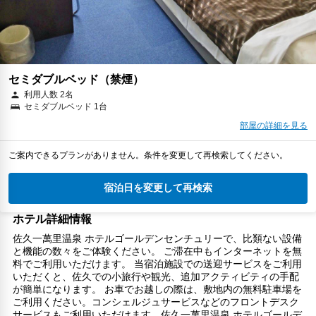
セミダブルベッド（禁煙）
利用人数 2名
セミダブルベッド 1台
部屋の詳細を見る
ご案内できるプランがありません。条件を変更して再検索してください。
宿泊日を変更して再検索
ホテル詳細情報
佐久一萬里温泉 ホテルゴールデンセンチュリーで、比類ない設備
と機能の数々をご体験ください。 ご滞在中もインターネットを無
料でご利用いただけます。 当宿泊施設での送迎サービスをご利用
いただくと、佐久での小旅行や観光、追加アクティビティの手配
が簡単になります。 お車でお越しの際は、敷地内の無料駐車場を
ご利用ください。コンシェルジュサービスなどのフロントデスク
サービスもご利用いただけます。佐久一萬里温泉 ホテルゴールデ