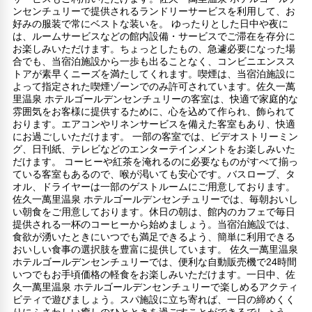
ンセンチュリーで提供されるランドリーサービスを利用して、お
好みの服装で常にベストな装いを。 ゆったりとした日中や夜に
は、ルームサービスなどの館内設備・サービスでご滞在を存分に
お楽しみいただけます。ちょっとしたもの、急遽必要になった場
合でも、当宿泊施設から一歩も出ることなく、コンビニエンスス
トアが素早くニーズを満たしてくれます。喫煙は、当宿泊施設に
よって指定された喫煙ゾーンでのみ許可されています。佐久一萬
里温泉 ホテルゴールデンセンチュリーの客室は、快適で家庭的な
雰囲気をお客様に提供するために、心を込めて作られ、飾られて
おります。エアコンやリネンサービスを備えた客室もあり、快適
にお過ごしいただけます。 一部の客室では、ビデオストリーミン
グ、日刊紙、テレビなどのエンターテインメントをお楽しみいた
だけます。 コーヒーや紅茶を淹れるのに必要なものがすべて揃っ
ている客室もあるので、喉が渇いても安心です。バスローブ、タ
オル、ドライヤーは一部のゲストルームにご用意しております。
佐久一萬里温泉 ホテルゴールデンセンチュリーでは、毎朝おいし
い朝食をご用意しております。休日の朝は、館内のカフェで毎日
提供される一杯のコーヒーから始めましょう。当宿泊施設では、
食欲が湧いたときにいつでも満足できるよう、簡単に利用できる
おいしい食事の選択肢を豊富に提供しています。 佐久一萬里温泉
ホテルゴールデンセンチュリーでは、便利な自動販売機で24時間
いつでもお手頃価格の軽食をお楽しみいただけます。一日中、佐
久一萬里温泉 ホテルゴールデンセンチュリーで楽しめるアクティ
ビティで遊びましょう。スパ施設に立ち寄れば、一日の締めくく