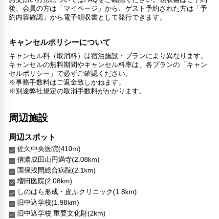
ランドリーサービス
後、会員の方は「マイページ」から、ゲスト予約された方は「予
約内容確認」から電子領収書として発行できます。
バリアフリー対応
車椅子OK
キャンセルポリシーについて
対応言語
キャンセル料（取消料）は宿泊施設・プランにより異なります。
キャンセルの無料期間やキャンセル料率は、各プランの「キャン
英語
セルポリシー」で必ずご確認ください。
日本語
※事務手数料はご返金致しかねます。
※別途弊社規定の取消手数料がかかります。
その他サービス
ドライクリーニング
両替
周辺施設
自動販売機
セーフティボックス（フロント）
周辺スポット
24時間セキュリティ
佐久中央医院(410m)
コインランドリー
信濃成田山円満寺(2.08km)
国保浅間総合病院(2.1km)
増田医院(2.08km)
しのはら形成・皮ふクリニック(1.8km)
旧中込学校(1.98km)
旧中込学校 重要文化財(2km)