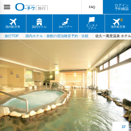
ログイン
FAQ
予約確認
エンタメ
国内航空券
国内ホテル
JALツアー
海外航空券
ツアー
旅行TOP
国内ホテル・旅館の宿泊格安予約・比較
佐久一萬里温泉 ホテ