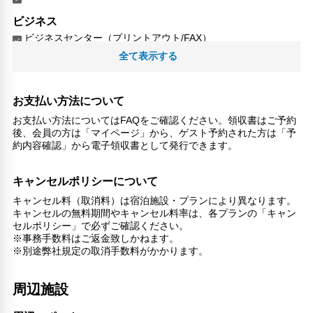
ビジネス
ビジネスセンター（プリントアウト/FAX）
全て表示する
レジャー・アクティビティ設備
釣り
ハイキングコース
お支払い方法について
リラックス
お支払い方法についてはFAQをご確認ください。領収書はご予約
後、会員の方は「マイページ」から、ゲスト予約された方は「予
喫煙所
約内容確認」から電子領収書として発行できます。
子供向け施設・サービス
ファミリールーム
キャンセルポリシーについて
家族・お子様に優しい設備
キャンセル料（取消料）は宿泊施設・プランにより異なります。
キャンセルの無料期間やキャンセル料率は、各プランの「キャン
こだわりの設備
セルポリシー」で必ずご確認ください。
温泉
※事務手数料はご返金致しかねます。
ショップ
※別途弊社規定の取消手数料がかかります。
館内施設・便利なサービス
周辺施設
荷物預かりサービス
館内ショップ