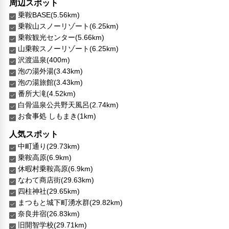
周辺スポット
ペット
乗鞍BASE(5.56km)
ペット可
乗鞍山スノーリゾート(6.25km)
犬OK
乗鞍観光センター(5.66km)
ペットOK（有料）
山乗鞍スノーリゾート(6.25km)
沢渡温泉(400m)
対応言語
泡の湯外湯(3.43km)
日本語
泡の湯旅館(3.43km)
番所大滝(4.52km)
その他サービス
白骨温泉公共野天風呂(2.74km)
自動販売機
お食事処 しもまき(1km)
セーフティボックス（フロント）
禁煙
人気スポット
24時間セキュリティ
中町通り(29.73km)
リネン・衣類の湯洗い
乗鞍高原(6.9km)
キャッシュレス支払いサービス
休暇村乗鞍高原(6.9km)
なわて商店街(29.63km)
四柱神社(29.65km)
まつもと城下町湧水群(29.82km)
奈良井宿(26.83km)
旧開智学校(29.71km)