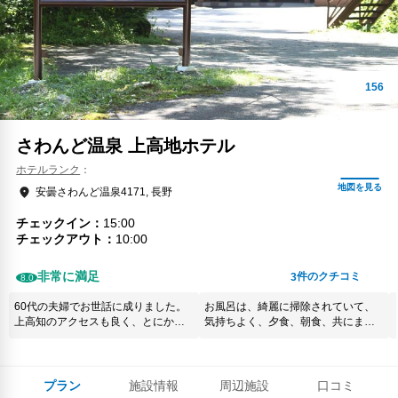
さわんど温泉 上高地ホテル
ホテルランク
安曇さわんど温泉4171, 長野
チェックイン
15:00
チェックアウト
10:00
非常に満足
件のクチコミ
3
8.0
60代の夫婦でお世話に成りました。
お風呂は、綺麗に掃除されていて、
上高知のアクセスも良く、とにかく
気持ちよく、夕食、朝食、共にまん
夕食が 最高でした。 又、お世話に成
ぞくでした。 岩魚の骨酒があり久々
ります。
に頂きました。 お部屋に、お水のグ
ラスが欲しかったです。 ゆっくりで
きました。
プラン
施設情報
周辺施設
口コミ