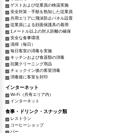
ゲストおよび従業員の検温実施
安全対策・手順を熟知した従業員
共用エリアに飛沫防止パネル設置
従業員による顔面保護具の着用
1メートル以上の対人距離の確保
安全な食事環境
清掃（毎日）
毎日客室の消毒を実施
キッチンおよび食器類の消毒
抗菌クリーニング用品
チェックイン後の客室消毒
消毒後に客室を封印
インターネット
Wi-Fi（共有エリア内）
インターネット
食事・ドリンク・スナック類
レストラン
コーヒーショップ
バー