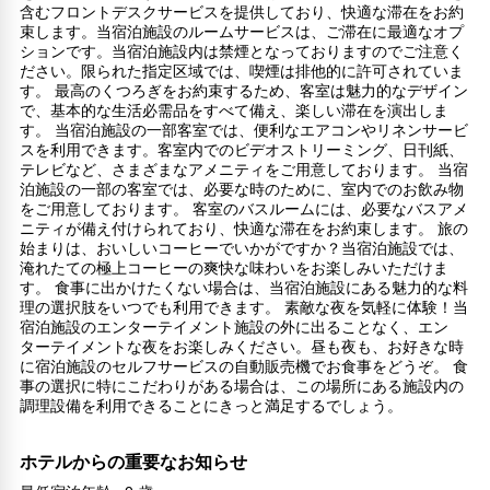
含むフロントデスクサービスを提供しており、快適な滞在をお約
束します。当宿泊施設のルームサービスは、ご滞在に最適なオプ
ションです。当宿泊施設内は禁煙となっておりますのでご注意く
ださい。限られた指定区域では、喫煙は排他的に許可されていま
す。 最高のくつろぎをお約束するため、客室は魅力的なデザイン
で、基本的な生活必需品をすべて備え、楽しい滞在を演出しま
す。 当宿泊施設の一部客室では、便利なエアコンやリネンサービ
スを利用できます。客室内でのビデオストリーミング、日刊紙、
テレビなど、さまざまなアメニティをご用意しております。 当宿
泊施設の一部の客室では、必要な時のために、室内でのお飲み物
をご用意しております。 客室のバスルームには、必要なバスアメ
ニティが備え付けられており、快適な滞在をお約束します。 旅の
始まりは、おいしいコーヒーでいかがですか？当宿泊施設では、
淹れたての極上コーヒーの爽快な味わいをお楽しみいただけま
す。 食事に出かけたくない場合は、当宿泊施設にある魅力的な料
理の選択肢をいつでも利用できます。 素敵な夜を気軽に体験！当
宿泊施設のエンターテイメント施設の外に出ることなく、エン
ターテイメントな夜をお楽しみください。昼も夜も、お好きな時
に宿泊施設のセルフサービスの自動販売機でお食事をどうぞ。 食
事の選択に特にこだわりがある場合は、この場所にある施設内の
調理設備を利用できることにきっと満足するでしょう。
ホテルからの重要なお知らせ