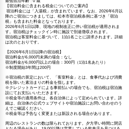
最低宿泊年齢 : 0 歳
【宿泊料金に含まれる税金についてのご案内】
宿泊料金には「入湯税」が含まれています。なお、2026年6月以
降のご宿泊につきましては、松本市宿泊税条例に基づき「宿泊
税」も含まれた料金となっております。
2026年6月1日以降、現地の税制改正に伴い宿泊税が適用されま
す。宿泊税はチェックイン時に施設で別途徴収されます。
宿泊税は客室料金に基づいて、1泊1名ごとに請求されます。詳細
は次のとおりです。
【2026年6月1日以降の宿泊税】
宿泊料金が6,000円未満の場合：なし
宿泊料金が6,000円以上の場合：300円（1泊1名あたり）
※制度開始3年間は200円
※宿泊税の算定において、「客室料金」とは、食事代および消費
税を除いた素泊まりの料金を指します。
※クレジットカードによる事前払いの場合でも、宿泊税は宿泊施
設にてお支払いいただきます。
※税金等の適用条件は、各自治体によって定められています。詳
細は、自治体の公式ウェブサイトや宿泊施設にお問い合わせのう
えでご確認ください。
※税金等は予告なく変更または新設される場合があります。
周辺のレストランの数は限られております。夕方早い時間に閉店
となる場合があり、19:00以降は営業している飲食店を見つける