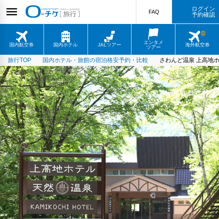
ログイン
FAQ
予約確認
エンタメ
国内航空券
国内ホテル
JALツアー
海外航空券
ツアー
旅行TOP
国内ホテル・旅館の宿泊格安予約・比較
さわんど温泉 上高地