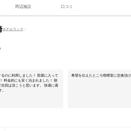
周辺施設
口コミ
崎
ホテルランク
0
るのに利用しました！ 部屋に入って
希望を伝えたところ喫煙室に交換頂け
！ 料金的にも安く泊まれました！ 朝
次回は頂こうと思います。 快適に過
す。