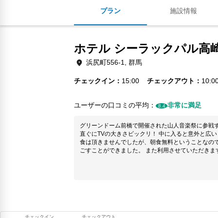
プラン
施設情報
ホテル シーラックパル高
浜尻町556-1, 群馬
チェックイン
15:00
チェックアウト
10:0
ユーザーの口コミの平均：
非常に満足
8.4
グリーンドーム前橋で開催された山人音楽祭に参戦す
直ぐにTVの大きさビックリ！ 中に入ると意外と広い
食は頂きませんでしたが、朝食無料ということなので
ごすことができました。 また利用させていただきま
チェックイン
チェックアウト