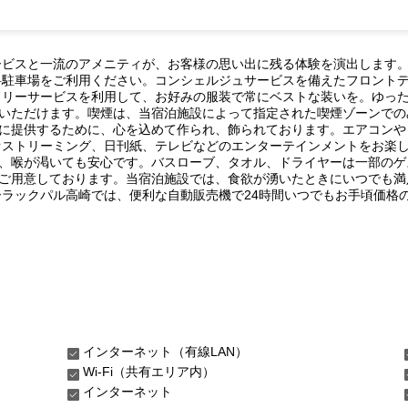
ービスと一流のアメニティが、お客様の思い出に残る体験を演出します
料駐車場をご利用ください。コンシェルジュサービスを備えたフロント
ドリーサービスを利用して、お好みの服装で常にベストな装いを。ゆっ
いただけます。喫煙は、当宿泊施設によって指定された喫煙ゾーンでのみ
に提供するために、心を込めて作られ、飾られております。エアコンや
オストリーミング、日刊紙、テレビなどのエンターテインメントをお楽
、喉が渇いても安心です。バスローブ、タオル、ドライヤーは一部のゲ
ご用意しております。当宿泊施設では、食欲が湧いたときにいつでも満
ーラックパル高崎では、便利な自動販売機で24時間いつでもお手頃価格
インターネット（有線LAN）
Wi-Fi（共有エリア内）
インターネット