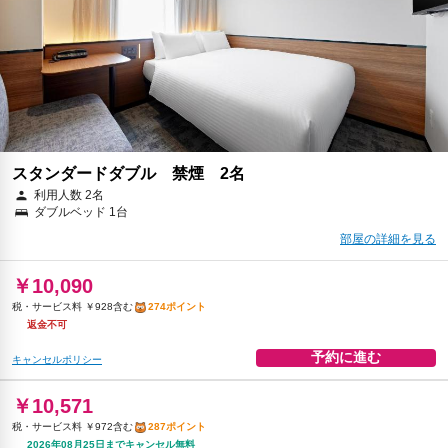
朝食
無料WiFi
￥12,550
税・サービス料 ￥1,153含む
341ポイント
2026年08月25日までキャンセル無料
予約に進む
キャンセルポリシー
スタンダードダブル 禁煙 2名
利用人数 2名
ダブルベッド 1台
部屋の詳細を見る
￥10,090
税・サービス料 ￥928含む
274ポイント
返金不可
予約に進む
キャンセルポリシー
￥10,571
税・サービス料 ￥972含む
287ポイント
2026年08月25日までキャンセル無料