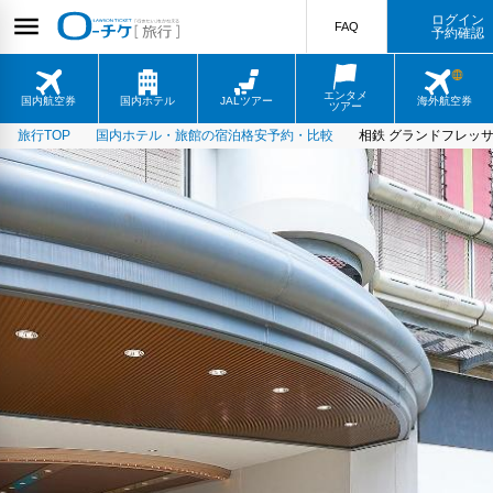
ログイン
FAQ
予約確認
エンタメ
国内航空券
国内ホテル
JALツアー
海外航空券
ツアー
旅行TOP
国内ホテル・旅館の宿泊格安予約・比較
相鉄 グランドフレッサ