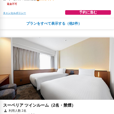
返金不可
予約に進む
キャンセルポリシー
プランをすべて表示する（他2件）
朝食
無料WiFi
￥13,162
税・サービス料 ￥1,197含む
358ポイント
2026年08月25日までキャンセル無料
予約に進む
キャンセルポリシー
朝食
無料WiFi
￥13,820
税・サービス料 ￥1,256含む
376ポイント
返金不可
予約に進む
キャンセルポリシー
スーペリア ツインルーム（2名・禁煙）
利用人数 2名