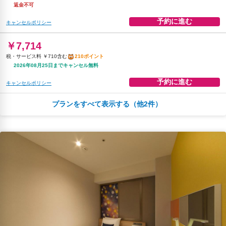
返金不可
予約に進む
キャンセルポリシー
￥7,714
税・サービス料 ￥710含む
210ポイント
2026年08月25日までキャンセル無料
予約に進む
キャンセルポリシー
プランをすべて表示する（他2件）
朝食
無料WiFi
￥8,532
税・サービス料 ￥785含む
232ポイント
返金不可
予約に進む
キャンセルポリシー
朝食
無料WiFi
￥8,882
税・サービス料 ￥816含む
241ポイント
2026年08月25日までキャンセル無料