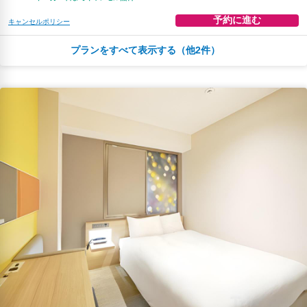
予約に進む
キャンセルポリシー
プランをすべて表示する（他2件）
朝食
無料WiFi
￥12,427
税・サービス料 ￥1,142含む
338ポイント
返金不可
予約に進む
キャンセルポリシー
朝食
無料WiFi
￥12,908
税・サービス料 ￥1,187含む
351ポイント
2026年08月25日までキャンセル無料
予約に進む
キャンセルポリシー