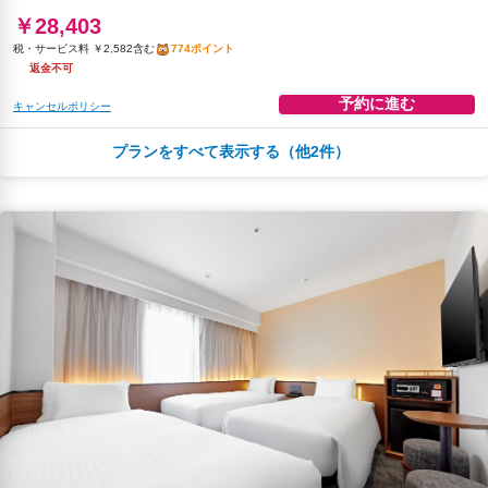
￥28,403
税・サービス料 ￥2,582含む
774ポイント
返金不可
予約に進む
キャンセルポリシー
プランをすべて表示する（他2件）
朝食
無料WiFi
￥29,833
税・サービス料 ￥2,712含む
813ポイント
2026年08月25日までキャンセル無料
予約に進む
キャンセルポリシー
朝食
無料WiFi
￥31,324
税・サービス料 ￥2,847含む
854ポイント
返金不可
予約に進む
キャンセルポリシー