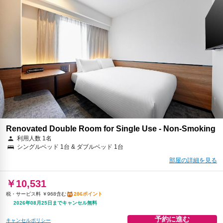
2026年08月25日までキャンセル無料
予約に進む
キャンセルポリシー
朝食
無料WiFi
￥12,342
税・サービス料 ￥1,122含む
336ポイント
返金不可
予約に進む
キャンセルポリシー
Renovated Double Room for Single Use - Non-Smoking
利用人数 1名
シングルベッド 1台 & ダブルベッド 1台
部屋の詳細を見る
￥10,531
税・サービス料 ￥968含む
286ポイント
2026年08月25日までキャンセル無料
予約に進む
キャンセルポリシー