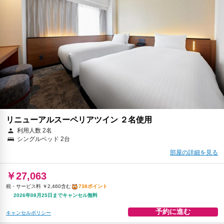
朝食
無料WiFi
￥26,759
税・サービス料 ￥2,432含む
729ポイント
返金不可
予約に進む
キャンセルポリシー
リニューアルスーペリアツイン ２名使用
利用人数 2名
シングルベッド 2台
部屋の詳細を見る
￥27,063
税・サービス料 ￥2,460含む
738ポイント
2026年08月25日までキャンセル無料
予約に進む
キャンセルポリシー