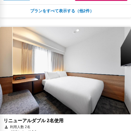
プランをすべて表示する（他2件）
朝食
無料WiFi
￥24,526
税・サービス料 ￥2,229含む
668ポイント
2026年08月25日までキャンセル無料
予約に進む
キャンセルポリシー
朝食
無料WiFi
￥25,752
税・サービス料 ￥2,341含む
702ポイント
返金不可
予約に進む
キャンセルポリシー
リニューアルダブル 2名使用
利用人数 2名