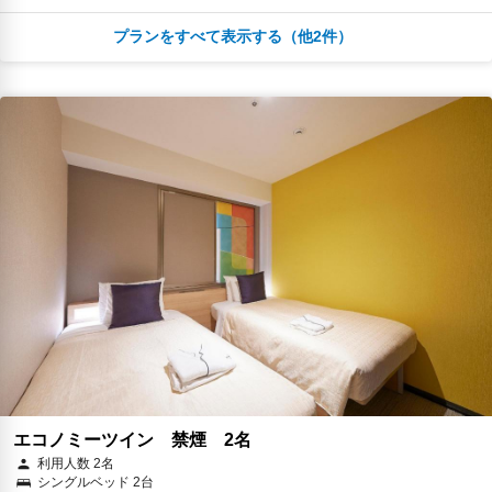
プランをすべて表示する（他2件）
朝食
無料WiFi
￥10,791
税・サービス料 ￥992含む
293ポイント
返金不可
予約に進む
キャンセルポリシー
朝食
無料WiFi
￥11,480
税・サービス料 ￥1,056含む
312ポイント
2026年08月25日までキャンセル無料
予約に進む
キャンセルポリシー
エコノミーツイン 禁煙 2名
利用人数 2名
シングルベッド 2台