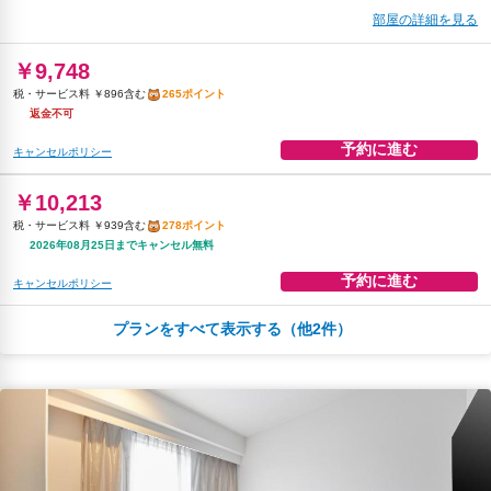
部屋の詳細を見る
￥9,748
税・サービス料 ￥896含む
265ポイント
返金不可
予約に進む
キャンセルポリシー
￥10,213
税・サービス料 ￥939含む
278ポイント
2026年08月25日までキャンセル無料
予約に進む
キャンセルポリシー
プランをすべて表示する（他2件）
朝食
無料WiFi
￥12,085
税・サービス料 ￥1,111含む
329ポイント
返金不可
予約に進む
キャンセルポリシー