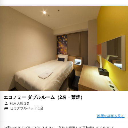
税・サービス料 ￥2,947含む
884ポイント
2026年08月25日までキャンセル無料
予約に進む
キャンセルポリシー
朝食
無料WiFi
￥34,035
税・サービス料 ￥3,094含む
928ポイント
返金不可
予約に進む
キャンセルポリシー
エコノミー ダブルルーム（2名・禁煙）
利用人数 2名
セミダブルベッド 1台
部屋の詳細を見る
ご案内できるプランがありません。条件を変更して再検索してください。