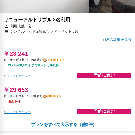
リニューアルトリプル 3名利用
利用人数 3名
シングルベッド 2台 & ソファーベッド 1台
部屋の詳細を見る
￥28,241
税・サービス料 ￥2,568含む
770ポイント
2026年08月25日までキャンセル無料
予約に進む
キャンセルポリシー
￥29,653
税・サービス料 ￥2,696含む
808ポイント
返金不可
予約に進む
キャンセルポリシー
プランをすべて表示する（他2件）
朝食
無料WiFi
￥32,414