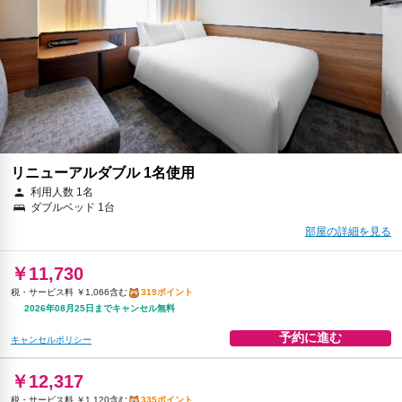
￥13,820
税・サービス料 ￥1,256含む
376ポイント
返金不可
予約に進む
キャンセルポリシー
リニューアルダブル 1名使用
利用人数 1名
ダブルベッド 1台
部屋の詳細を見る
￥11,730
税・サービス料 ￥1,066含む
319ポイント
2026年08月25日までキャンセル無料
予約に進む
キャンセルポリシー
￥12,317
税・サービス料 ￥1,120含む
335ポイント