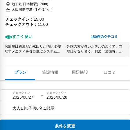
地下鉄 日本橋駅(170m)
大阪国際空港 (ITM)(14km)
チェックイン
15:00
チェックアウト
11:00
すごく良い
件のクチコミ
150
7.6
お部屋は綺麗だが水回りが汚い 必要
外国の方が多いホテルのようで、立
なアメニティを各自選ぶシステムだ
地はかなり良く、難波（道頓堀、新
が 洗顔料が補充されておらず、使え
世界）周辺を観光するにはうってつ
なかった
けの場所だと思います。道頓堀には
歩いて2分程で行けるのも魅力の一つ
です。ただ、部屋の明かりが少な
プラン
施設情報
周辺施設
口コミ
く、初めは薄暗く感じるかもしれま
せん。観光にはおすすめのホテルで
す。
チェックイン
チェックアウト
2026/08/27
2026/08/28
大人1名,子供0名,1部屋
条件を変更