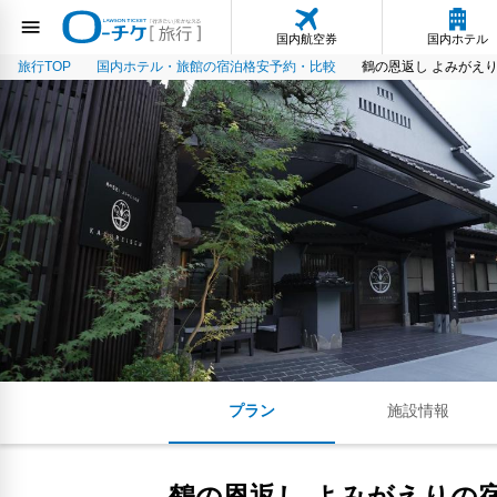
国内航空券
国内ホテル
旅行TOP
国内ホテル・旅館の宿泊格安予約・比較
鶴の恩返し よみがえり
プラン
施設情報
鶴の恩返し よみがえりの宿