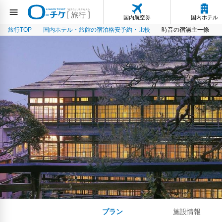
国内航空券
国内ホテル
旅行TOP
国内ホテル・旅館の宿泊格安予約・比較
時音の宿湯主一條
プラン
施設情報