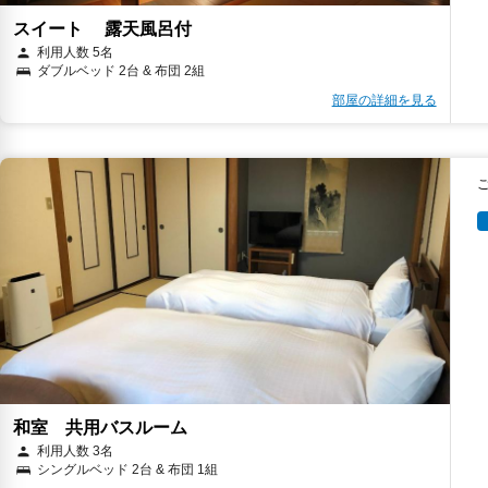
スイート 露天風呂付
利用人数 5名
ダブルベッド 2台 & 布団 2組
部屋の詳細を見る
和室 共用バスルーム
利用人数 3名
シングルベッド 2台 & 布団 1組