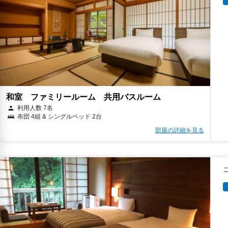
和室 ファミリールーム 共用バスルーム
利用人数 7名
布団 4組 & シングルベッド 2台
部屋の詳細を見る